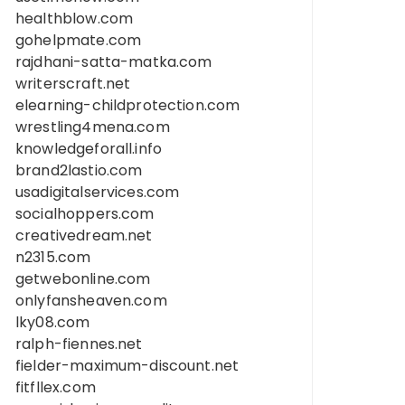
healthblow.com
gohelpmate.com
rajdhani-satta-matka.com
writerscraft.net
elearning-childprotection.com
wrestling4mena.com
knowledgeforall.info
brand2lastio.com
usadigitalservices.com
socialhoppers.com
creativedream.net
n2315.com
getwebonline.com
onlyfansheaven.com
lky08.com
ralph-fiennes.net
fielder-maximum-discount.net
fitfllex.com