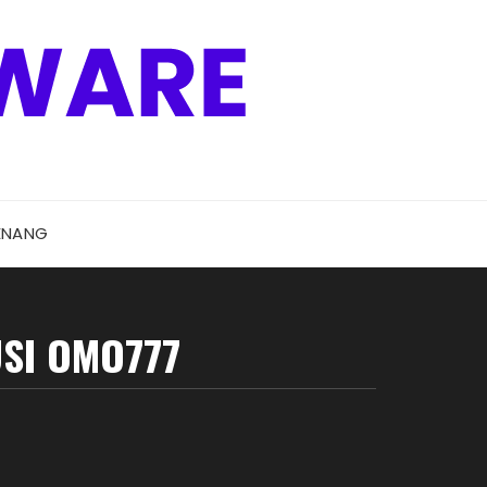
ENANG
USI OMO777
7