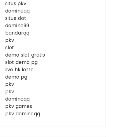
situs pkv
dominoqq
situs slot
domino99
bandarqq
pkv
slot
demo slot gratis
slot demo pg
live hk lotto
demo pg
pkv
pkv
dominoqq
pkv games
pkv dominoqq