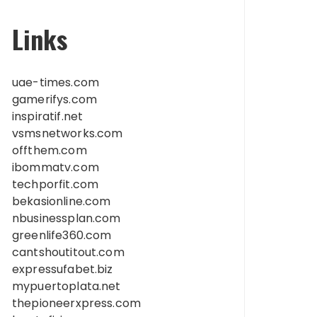
Links
uae-times.com
gamerifys.com
inspiratif.net
vsmsnetworks.com
offthem.com
ibommatv.com
techporfit.com
bekasionline.com
nbusinessplan.com
greenlife360.com
cantshoutitout.com
expressufabet.biz
mypuertoplata.net
thepioneerxpress.com