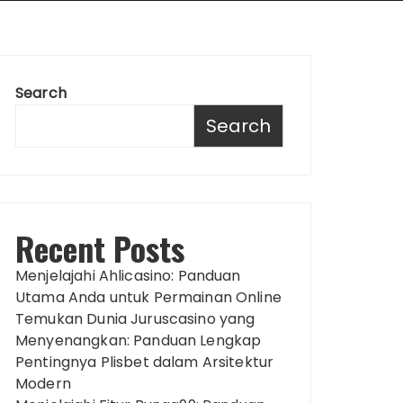
Search
Search
Recent Posts
Menjelajahi Ahlicasino: Panduan
Utama Anda untuk Permainan Online
Temukan Dunia Juruscasino yang
Menyenangkan: Panduan Lengkap
Pentingnya Plisbet dalam Arsitektur
Modern