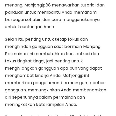
menang. Mahjongjp88 menawarkan tutorial dan
panduan untuk membantu Anda memahami
berbagai set ubin dan cara menggunakannya
untuk keuntungan Anda.
Selain itu, penting untuk tetap fokus dan
menghindari gangguan saat bermain Mahjong.
Permainan ini membutuhkan konsentrasi dan
fokus tingkat tinggi, jadi penting untuk
menghilangkan gangguan apa pun yang dapat
menghambat kinerja Anda. Mahjongjp88
memberikan pengalaman bermain game bebas
gangguan, memungkinkan Anda membenamkan
diri sepenuhnya dalam permainan dan
meningkatkan keterampilan Anda.