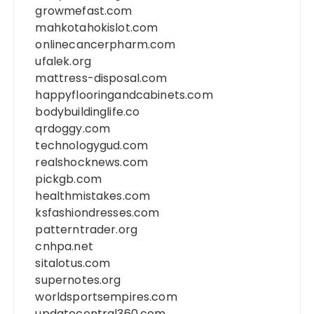
growmefast.com
mahkotahokislot.com
onlinecancerpharm.com
ufalek.org
mattress-disposal.com
happyflooringandcabinets.com
bodybuildinglife.co
qrdoggy.com
technologygud.com
realshocknews.com
pickgb.com
healthmistakes.com
ksfashiondresses.com
patterntrader.org
cnhpa.net
sitalotus.com
supernotes.org
worldsportsempires.com
updatecentral360.com