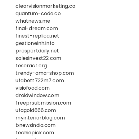
clearvisionmarketing.co
quantum-code.co
whatnews.me
final-dream.com
finest-replica.net
gestioneinh.info
prosportdaily.net
salesinvest22.com
teseract.org
trendy-ama-shop.com
ufabett732m7.com
visiofood.com
droidwindow.com
freeprsubmission.com
ufagold666.com
myinteriorblog.com
bnewsindia.com
techiepick.com