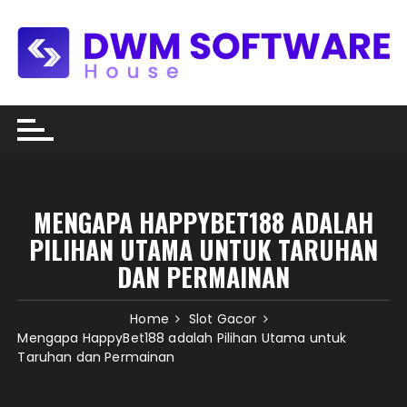
Skip
to
content
MENGAPA HAPPYBET188 ADALAH
PILIHAN UTAMA UNTUK TARUHAN
DAN PERMAINAN
Home
Slot Gacor
Mengapa HappyBet188 adalah Pilihan Utama untuk
Taruhan dan Permainan