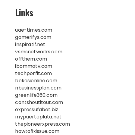
Links
uae-times.com
gamerifys.com
inspiratif.net
vsmsnetworks.com
offthem.com
ibommatv.com
techporfit.com
bekasionline.com
nbusinessplan.com
greenlife360.com
cantshoutitout.com
expressufabet.biz
mypuertoplata.net
thepioneerxpress.com
howtofixissue.com