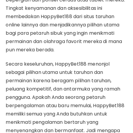
Tingkat kenyamanan dan aksesibilitas ini
membedakan HappyBet188 dari situs taruhan
online lainnya dan menjadikannya pilihan utama
bagi para petaruh sibuk yang ingin menikmati
permainan dan olahraga favorit mereka di mana
pun mereka berada.
Secara keseluruhan, HappyBet188 menonjol
sebagai pilihan utama untuk taruhan dan
permainan karena beragam pilihan taruhan,
peluang kompetitif, dan antarmuka yang ramah
pengguna. Apakah Anda seorang petaruh
berpengalaman atau baru memulai, HappyBet188
memiliki semua yang Anda butuhkan untuk
menikmati pengalaman bertaruh yang
menyenangkan dan bermanfaat. Jadi mengapa