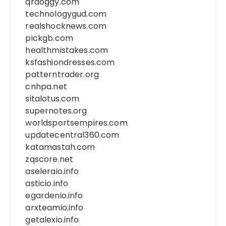
qrdoggy.com
technologygud.com
realshocknews.com
pickgb.com
healthmistakes.com
ksfashiondresses.com
patterntrader.org
cnhpa.net
sitalotus.com
supernotes.org
worldsportsempires.com
updatecentral360.com
katamastah.com
zqscore.net
aseleraio.info
asticio.info
egardenio.info
arxteamio.info
getalexio.info