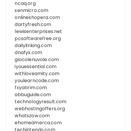
ncaq.org
xenmicro.com
onlineshopera.com
dartyfresh.com
lewisenterprises.net
pcsoftwarefree.org
dailylinking.com
dnafyx.com
giocolenuvole.com
iyouessential.com
withloveamity.com
youlearncode.com
fxyatirim.com
abbuguide.com
technologyresult.com
webhostingoffers.org
whatszow.com
ehomeamerca.com
techintendo.com