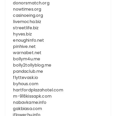
donorsmatch.org
nowtimes.org
casinoeing.org
livemocha.biz
streetlife.biz
hyves.biz
enoughinfo.net
pinhive.net
warnabet.net
bollym4u.me
bolly2tollyblog.me
pandaclub.me
flyttevask.io
byhous.com
hartfordplazahotel.com
m-918kissapk.com
nabavkame.info
gakbiasa.com
iflowerhu.info