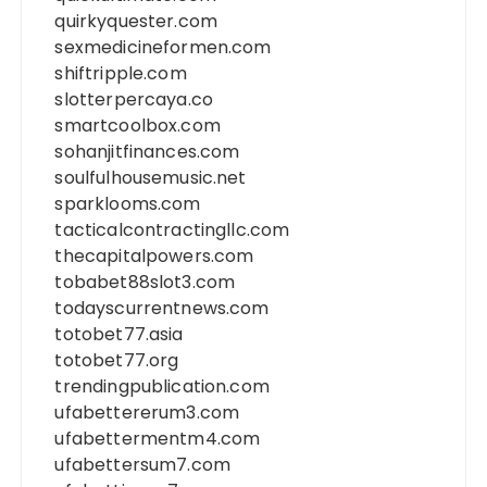
quirkyquester.com
sexmedicineformen.com
shiftripple.com
slotterpercaya.co
smartcoolbox.com
sohanjitfinances.com
soulfulhousemusic.net
sparklooms.com
tacticalcontractingllc.com
thecapitalpowers.com
tobabet88slot3.com
todayscurrentnews.com
totobet77.asia
totobet77.org
trendingpublication.com
ufabettererum3.com
ufabettermentm4.com
ufabettersum7.com