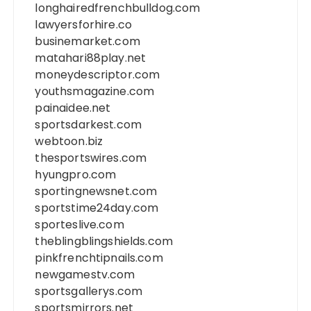
longhairedfrenchbulldog.com
lawyersforhire.co
businemarket.com
matahari88play.net
moneydescriptor.com
youthsmagazine.com
painaidee.net
sportsdarkest.com
webtoon.biz
thesportswires.com
hyungpro.com
sportingnewsnet.com
sportstime24day.com
sporteslive.com
theblingblingshields.com
pinkfrenchtipnails.com
newgamestv.com
sportsgallerys.com
sportsmirrors.net