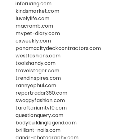
inforuang.com
kindsmarket.com
luvelylife.com
macramb.com
mypet-diary.com
oxweekly.com
panamacitydeckcontractors.com
westfashions.com
toolshandy.com
travelstager.com
trendinspires.com
rannyephul.com
reportradar360.com
swaggyfashion.com
taraftariumtv10.com
questionquery.com
bodybuildinglegend.com
brilliant-nails.com
dandr-photography.com