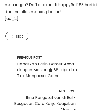
menunggu? Daftar akun di HappyBet188 hari ini
dan mulailah menang besar!
[ad_2]
slot
Post
navigation
PREVIOUS POST
Bebaskan Batin Gamer Anda
dengan Mahjongjp88: Tips dan
Trik Menguasai Game
NEXT POST
Ilmu Pengetahuan di Balik
Bosgacor: Cara Kerja Keajaiban
Alam Ini