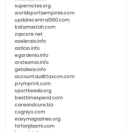
supernotes.org
worldsportsempires.com
updatecentral360.com
katamastah.com
zqscore.net
aseleraio.info
asticio.info
egardenio.info
arxteamio.info
getalexio.info
accountaudittaxcon.com
prymprint.com
sportkeeda.org
besttimespend.com
careandcure.biz
cogniyo.com
easymagazines.org
hirfanjilasmi.com