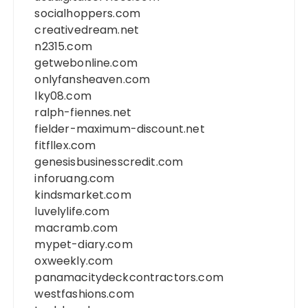
socialhoppers.com
creativedream.net
n2315.com
getwebonline.com
onlyfansheaven.com
lky08.com
ralph-fiennes.net
fielder-maximum-discount.net
fitfllex.com
genesisbusinesscredit.com
inforuang.com
kindsmarket.com
luvelylife.com
macramb.com
mypet-diary.com
oxweekly.com
panamacitydeckcontractors.com
westfashions.com