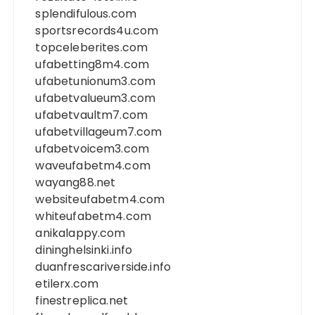
splendifulous.com
sportsrecords4u.com
topceleberites.com
ufabetting8m4.com
ufabetunionum3.com
ufabetvalueum3.com
ufabetvaultm7.com
ufabetvillageum7.com
ufabetvoicem3.com
waveufabetm4.com
wayang88.net
websiteufabetm4.com
whiteufabetm4.com
anikalappy.com
dininghelsinki.info
duanfrescariverside.info
etilerx.com
finestreplica.net