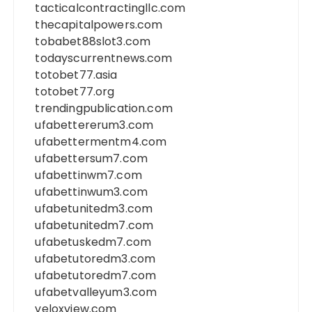
tacticalcontractingllc.com
thecapitalpowers.com
tobabet88slot3.com
todayscurrentnews.com
totobet77.asia
totobet77.org
trendingpublication.com
ufabettererum3.com
ufabettermentm4.com
ufabettersum7.com
ufabettinwm7.com
ufabettinwum3.com
ufabetunitedm3.com
ufabetunitedm7.com
ufabetuskedm7.com
ufabetutoredm3.com
ufabetutoredm7.com
ufabetvalleyum3.com
veloxview.com