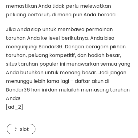
memastikan Anda tidak perlu melewatkan
peluang bertaruh, di mana pun Anda berada.
Jika Anda siap untuk membawa permainan
taruhan Anda ke level berikutnya, Anda bisa
mengunjungi Bandar36. Dengan beragam pilihan
taruhan, peluang kompetitif, dan hadiah besar,
situs taruhan populer ini menawarkan semua yang
Anda butuhkan untuk menang besar. Jadi jangan
menunggu lebih lama lagi – daftar akun di
Bandar36 hari ini dan mulailah memasang taruhan
Anda!
[ad_2]
slot