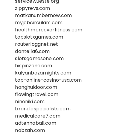
servicewueste.org
zippyrevs.com
matkanumbernow.com
myjobcirculars.com
healthmoreoverfitness.com
topslotxgames.com
routerloggnet.net
dantella6.com
slotsgamesone.com
hispinzone.com
kalyanbazarnights.com
top-online-casino-usa.com
honghuidoor.com
flowingtravel.com
nineniki.com
brandiospecialists.com
medicalcare7.com
adtennaball.com
nabzah.com