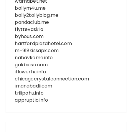
warnabet.net
bollym4u.me
bolly2tollyblog.me
pandaclub.me
flyttevask.io
byhous.com
hartfordplazahotel.com
m-918kissapk.com
nabavkame.info
gakbiasa.com
iflowerhu.info
chicagocrystalconnection.com
imanabadii.com
trilipohu.info
appruptio.info