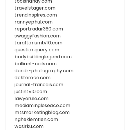
toolshandy.com
travelstager.com
trendinspires.com
rannyephul.com
reportradar360.com
swaggyfashion.com
taraftariumtv10.com
questionquery.com
bodybuildinglegend.com
brilliant-nails.com
dandr-photography.com
dokteroce.com
journal-francais.com
justintv10.com
lawyerule.com
mediamingleseaco.com
mtsmarketingblog.com
nghekiemtien.com
wasirku.com