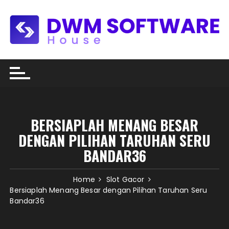
Skip
to
content
BERSIAPLAH MENANG BESAR
DENGAN PILIHAN TARUHAN SERU
BANDAR36
Home
Slot Gacor
Bersiaplah Menang Besar dengan Pilihan Taruhan Seru
Bandar36