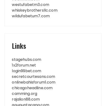
westufabetm3.com
whiskeybrothersllc.com
wildufabetum7.com
Links
stagehubs.com
1x2forum.net
login99bet.com
secretcourtesans.com
onlinebahisforum1.com
chicagoheadline.com
camming.org
rajalion88.com
goupuntacana.com