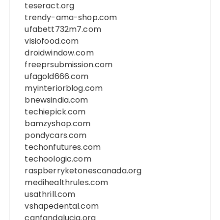
teseract.org
trendy-ama-shop.com
ufabett732m7.com
visiofood.com
droidwindow.com
freeprsubmission.com
ufagold666.com
myinteriorblog.com
bnewsindia.com
techiepick.com
bamzyshop.com
pondycars.com
techonfutures.com
techoologic.com
raspberryketonescanada.org
medihealthrules.com
usathrill.com
vshapedental.com
canfandalucia.org