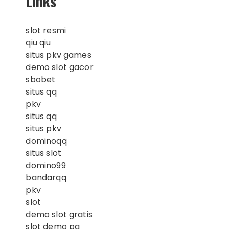
Links
slot resmi
qiu qiu
situs pkv games
demo slot gacor
sbobet
situs qq
pkv
situs qq
situs pkv
dominoqq
situs slot
domino99
bandarqq
pkv
slot
demo slot gratis
slot demo pg