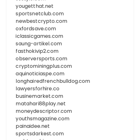
yougetthat.net
sportsnetclub.com
newbestcrypto.com
oxfordsave.com
iclassicgames.com
saung-artikel.com
fasthokivip2.com
observersports.com
cryptominingplus.com
aquinoticiaspe.com
longhairedfrenchbulldog.com
lawyersforhire.co
businemarket.com
matahari88play.net
moneydescriptor.com
youthsmagazine.com
painaidee.net
sportsdarkest.com