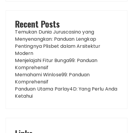
Recent Posts
Temukan Dunia Juruscasino yang
Menyenangkan: Panduan Lengkap
Pentingnya Plisbet dalam Arsitektur
Modern
Menjelajahi Fitur Bunga99: Panduan
Komprehensif
Memahami Winlose99: Panduan
Komprehensif
Panduan Utama Parlay4D: Yang Perlu Anda
Ketahui