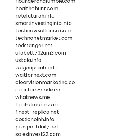
flounderandfumble.com
healthohunt.com
retefuturah.info
smartinvestinginfo.info
technewsalliance.com
technonetmarket.com
tedstanger.net
ufabett732um3.com
uskola.info
wagonpaints.info
waitfornext.com
clearvisionmarketing.co
quantum-code.co
whatnews.me
final-dream.com
finest-replica.net
gestioneinh.info
prosportdaily.net
salesinvest22.com