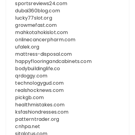
sportsreviews24.com
dubai360blog.com
lucky77slot.org
growmefast.com
mahkotahokislot.com
onlinecancerpharm.com
ufalek.org
mattress-disposal.com
happyflooringandcabinets.com
bodybuildinglife.co
qrdoggy.com
technologygud.com
realshocknews.com
pickgb.com
healthmistakes.com
ksfashiondresses.com
patterntrader.org
cnhpa.net
sitalotus.com