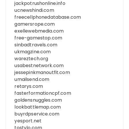
jackpotrushonline.info
ucnewshindi.com
freecellphonedatabase.com
gamersrope.com
exellewebmedia.com
free-gamestop.com
sinbadtravels.com
ukmagzine.com
wareztech.org
usabestnetwork.com
jessepinkmanoutfit.com
umailsend.com
retarys.com
fasterformationcpf.com
goldensnuggles.com
lookbattlemap.com
buyrdpservice.com
yesport.net
tostylo.com