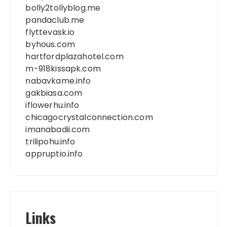
bolly2tollyblog.me
pandaclub.me
flyttevask.io
byhous.com
hartfordplazahotel.com
m-918kissapk.com
nabavkame.info
gakbiasa.com
iflowerhu.info
chicagocrystalconnection.com
imanabadii.com
trilipohu.info
appruptio.info
Links