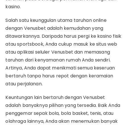
kasino.
Salah satu keunggulan utama taruhan online
dengan Venusbet adalah kemudahan yang
ditawarkannya. Daripada harus pergi ke kasino fisik
atau sportsbook, Anda cukup masuk ke situs web
atau aplikasi seluler Venusbet dan memasang
taruhan dari kenyamanan rumah Anda sendiri.
Artinya, Anda dapat menikmati semua keseruan
bertaruh tanpa harus repot dengan keramaian
atau perjalanan.
Keuntungan lain bertaruh dengan Venusbet
adalah banyaknya pilihan yang tersedia. Baik Anda
penggemar sepak bola, bola basket, tenis, atau
olahraga lainnya, Anda akan menemukan banyak