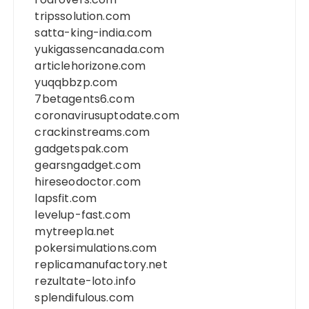
tripssolution.com
satta-king-india.com
yukigassencanada.com
articlehorizone.com
yuqqbbzp.com
7betagents6.com
coronavirusuptodate.com
crackinstreams.com
gadgetspak.com
gearsngadget.com
hireseodoctor.com
lapsfit.com
levelup-fast.com
mytreepla.net
pokersimulations.com
replicamanufactory.net
rezultate-loto.info
splendifulous.com