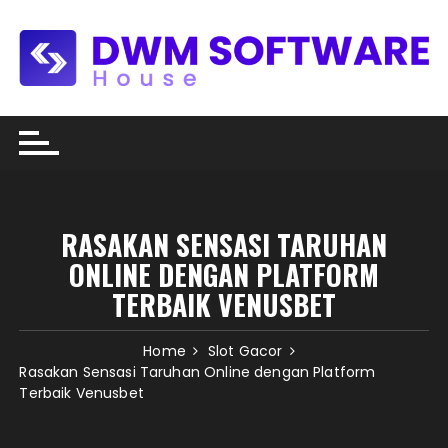
Skip
to
content
RASAKAN SENSASI TARUHAN
ONLINE DENGAN PLATFORM
TERBAIK VENUSBET
Home
Slot Gacor
Rasakan Sensasi Taruhan Online dengan Platform
Terbaik Venusbet