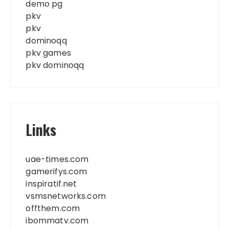
demo pg
pkv
pkv
dominoqq
pkv games
pkv dominoqq
Links
uae-times.com
gamerifys.com
inspiratif.net
vsmsnetworks.com
offthem.com
ibommatv.com