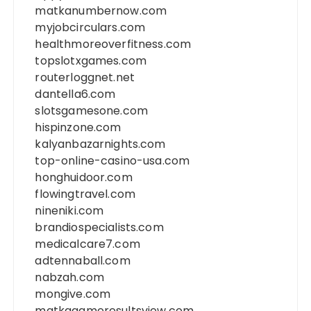
matkanumbernow.com
myjobcirculars.com
healthmoreoverfitness.com
topslotxgames.com
routerloggnet.net
dantella6.com
slotsgamesone.com
hispinzone.com
kalyanbazarnights.com
top-online-casino-usa.com
honghuidoor.com
flowingtravel.com
nineniki.com
brandiospecialists.com
medicalcare7.com
adtennaball.com
nabzah.com
mongive.com
matkagameresultsview.com