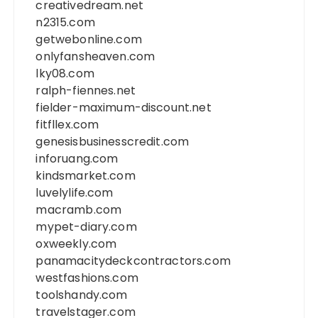
creativedream.net
n2315.com
getwebonline.com
onlyfansheaven.com
lky08.com
ralph-fiennes.net
fielder-maximum-discount.net
fitfllex.com
genesisbusinesscredit.com
inforuang.com
kindsmarket.com
luvelylife.com
macramb.com
mypet-diary.com
oxweekly.com
panamacitydeckcontractors.com
westfashions.com
toolshandy.com
travelstager.com