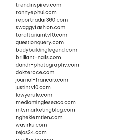
trendinspires.com
rannyephul.com
reportradar360.com
swaggyfashion.com
taraftariumtv10.com
questionquery.com
bodybuildinglegend.com
brilliant-nails.com
dandr-photography.com
dokteroce.com
journal-francais.com
justintv10.com
lawyerule.com
mediamingleseaco.com
mtsmarketingblog.com
nghekiemtien.com
wasirku.com
tejas24.com
poolturbo.com