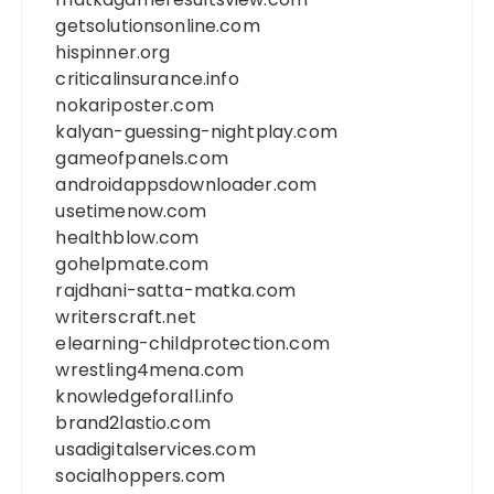
getsolutionsonline.com
hispinner.org
criticalinsurance.info
nokariposter.com
kalyan-guessing-nightplay.com
gameofpanels.com
androidappsdownloader.com
usetimenow.com
healthblow.com
gohelpmate.com
rajdhani-satta-matka.com
writerscraft.net
elearning-childprotection.com
wrestling4mena.com
knowledgeforall.info
brand2lastio.com
usadigitalservices.com
socialhoppers.com