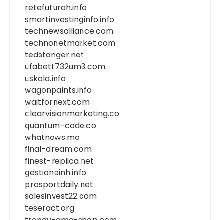
retefuturah.info
smartinvestinginfo.info
technewsalliance.com
technonetmarket.com
tedstanger.net
ufabett732um3.com
uskola.info
wagonpaints.info
waitfornext.com
clearvisionmarketing.co
quantum-code.co
whatnews.me
final-dream.com
finest-replica.net
gestioneinh.info
prosportdaily.net
salesinvest22.com
teseract.org
trendy-ama-shop.com