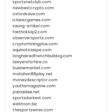
sportsnetclub.com
newbestcrypto.com
oxfordsave.com
iclassicgames.com
saung-artikel.com
fasthokivip2.com
observersports.com
cryptominingplus.com
aquinoticiaspe.com
longhairedfrenchbulldog.com
lawyersforhire.co
businemarket.com
matahari88play.net
moneydescriptor.com
youthsmagazine.com
painaidee.net
sportsdarkest.com
webtoon.biz
thesportswires.com