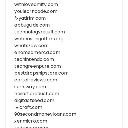
withloveamity.com
youlearncode.com
fxyatirim.com
abbuguide.com
technologyresult.com
webhostingoffers.org
whatszow.com
ehomeamerca.com
techintendo.com
techgreenpure.com
bestdropshipstore.com
cartelreviews.com
surfsway.com
nailartproduct.com
digitactseed.com
lvlcraft.com
90secondmoneyloans.com
xenmicro.com
rodrovers.com