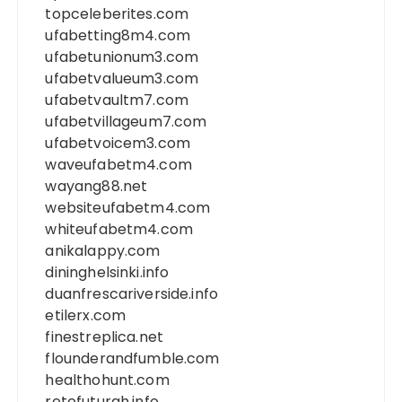
topceleberites.com
ufabetting8m4.com
ufabetunionum3.com
ufabetvalueum3.com
ufabetvaultm7.com
ufabetvillageum7.com
ufabetvoicem3.com
waveufabetm4.com
wayang88.net
websiteufabetm4.com
whiteufabetm4.com
anikalappy.com
dininghelsinki.info
duanfrescariverside.info
etilerx.com
finestreplica.net
flounderandfumble.com
healthohunt.com
retefuturah.info