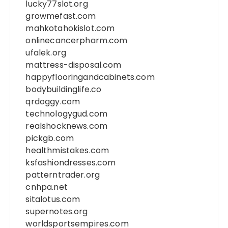
lucky77slot.org
growmefast.com
mahkotahokislot.com
onlinecancerpharm.com
ufalek.org
mattress-disposal.com
happyflooringandcabinets.com
bodybuildinglife.co
qrdoggy.com
technologygud.com
realshocknews.com
pickgb.com
healthmistakes.com
ksfashiondresses.com
patterntrader.org
cnhpa.net
sitalotus.com
supernotes.org
worldsportsempires.com