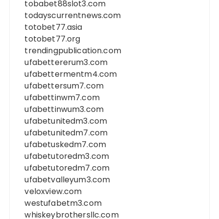
tobabet88slot3.com
todayscurrentnews.com
totobet77.asia
totobet77.org
trendingpublication.com
ufabettererum3.com
ufabettermentm4.com
ufabettersum7.com
ufabettinwm7.com
ufabettinwum3.com
ufabetunitedm3.com
ufabetunitedm7.com
ufabetuskedm7.com
ufabetutoredm3.com
ufabetutoredm7.com
ufabetvalleyum3.com
veloxview.com
westufabetm3.com
whiskeybrothersllc.com