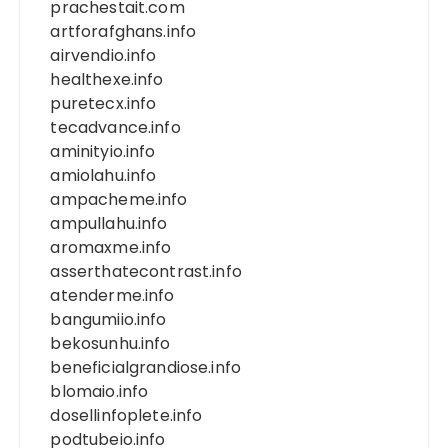
prachestait.com
artforafghans.info
airvendio.info
healthexe.info
puretecx.info
tecadvance.info
aminityio.info
amiolahu.info
ampacheme.info
ampullahu.info
aromaxme.info
asserthatecontrast.info
atenderme.info
bangumiio.info
bekosunhu.info
beneficialgrandiose.info
blomaio.info
dosellinfoplete.info
podtubeio.info