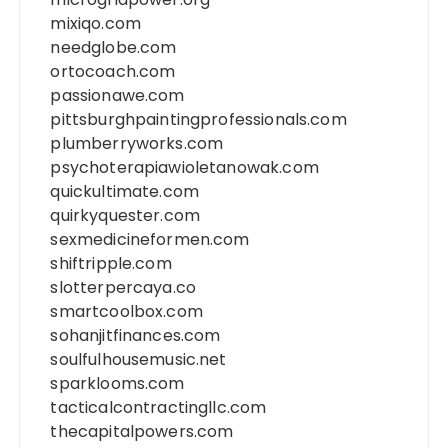
mixiqo.com
needglobe.com
ortocoach.com
passionawe.com
pittsburghpaintingprofessionals.com
plumberryworks.com
psychoterapiawioletanowak.com
quickultimate.com
quirkyquester.com
sexmedicineformen.com
shiftripple.com
slotterpercaya.co
smartcoolbox.com
sohanjitfinances.com
soulfulhousemusic.net
sparklooms.com
tacticalcontractingllc.com
thecapitalpowers.com