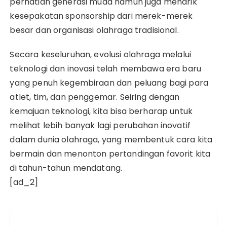
perhatian generasi muda namun juga menarik
kesepakatan sponsorship dari merek-merek
besar dan organisasi olahraga tradisional.
Secara keseluruhan, evolusi olahraga melalui
teknologi dan inovasi telah membawa era baru
yang penuh kegembiraan dan peluang bagi para
atlet, tim, dan penggemar. Seiring dengan
kemajuan teknologi, kita bisa berharap untuk
melihat lebih banyak lagi perubahan inovatif
dalam dunia olahraga, yang membentuk cara kita
bermain dan menonton pertandingan favorit kita
di tahun-tahun mendatang.
[ad_2]
Post