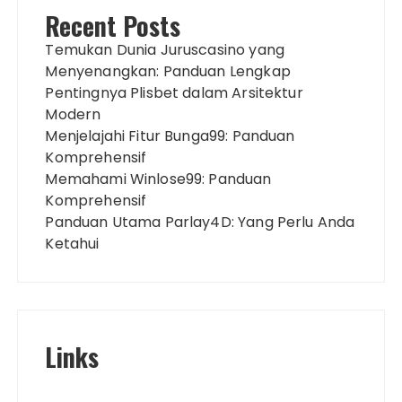
Recent Posts
Temukan Dunia Juruscasino yang
Menyenangkan: Panduan Lengkap
Pentingnya Plisbet dalam Arsitektur
Modern
Menjelajahi Fitur Bunga99: Panduan
Komprehensif
Memahami Winlose99: Panduan
Komprehensif
Panduan Utama Parlay4D: Yang Perlu Anda
Ketahui
Links