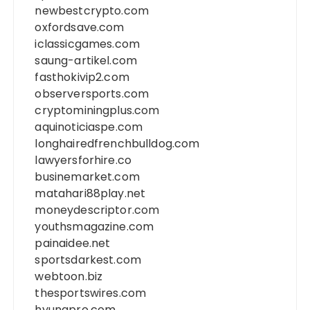
newbestcrypto.com
oxfordsave.com
iclassicgames.com
saung-artikel.com
fasthokivip2.com
observersports.com
cryptominingplus.com
aquinoticiaspe.com
longhairedfrenchbulldog.com
lawyersforhire.co
businemarket.com
matahari88play.net
moneydescriptor.com
youthsmagazine.com
painaidee.net
sportsdarkest.com
webtoon.biz
thesportswires.com
hyungpro.com