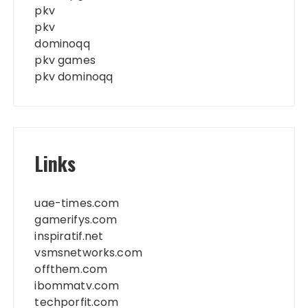
pkv
pkv
dominoqq
pkv games
pkv dominoqq
Links
uae-times.com
gamerifys.com
inspiratif.net
vsmsnetworks.com
offthem.com
ibommatv.com
techporfit.com