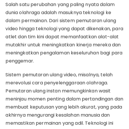
Salah satu perubahan yang paling nyata dalam
dunia olahraga adalah masuknya teknologi ke
dalam permainan. Dari sistem pemutaran ulang
video hingga teknologi yang dapat dikenakan, para
atlet dan tim kini dapat memanfaatkan alat-alat
mutakhir untuk meningkatkan kinerja mereka dan
meningkatkan pengalaman keseluruhan bagi para
penggemar.
Sistem pemutaran ulang video, misalnya, telah
merevolusi cara penyelenggaraan olahraga.
Pemutaran ulang instan memungkinkan wasit
meninjau momen penting dalam pertandingan dan
membuat keputusan yang lebih akurat, yang pada
akhirnya mengurangi kesalahan manusia dan
memastikan permainan yang adil. Teknologi ini