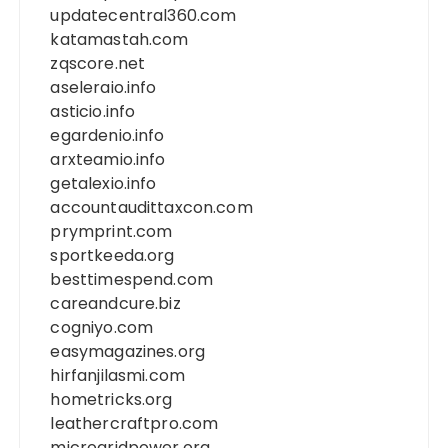
updatecentral360.com
katamastah.com
zqscore.net
aseleraio.info
asticio.info
egardenio.info
arxteamio.info
getalexio.info
accountaudittaxcon.com
prymprint.com
sportkeeda.org
besttimespend.com
careandcure.biz
cogniyo.com
easymagazines.org
hirfanjilasmi.com
hometricks.org
leathercraftpro.com
microgridpower.org