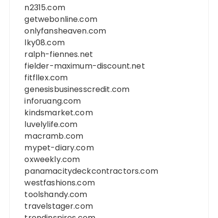
n2315.com
getwebonline.com
onlyfansheaven.com
lky08.com
ralph-fiennes.net
fielder-maximum-discount.net
fitfllex.com
genesisbusinesscredit.com
inforuang.com
kindsmarket.com
luvelylife.com
macramb.com
mypet-diary.com
oxweekly.com
panamacitydeckcontractors.com
westfashions.com
toolshandy.com
travelstager.com
trendinspires.com