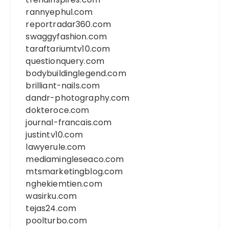
rannyephul.com
reportradar360.com
swaggyfashion.com
taraftariumtv10.com
questionquery.com
bodybuildinglegend.com
brilliant-nails.com
dandr-photography.com
dokteroce.com
journal-francais.com
justintv10.com
lawyerule.com
mediamingleseaco.com
mtsmarketingblog.com
nghekiemtien.com
wasirku.com
tejas24.com
poolturbo.com