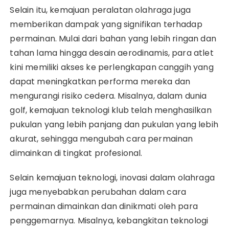
Selain itu, kemajuan peralatan olahraga juga
memberikan dampak yang signifikan terhadap
permainan. Mulai dari bahan yang lebih ringan dan
tahan lama hingga desain aerodinamis, para atlet
kini memiliki akses ke perlengkapan canggih yang
dapat meningkatkan performa mereka dan
mengurangi risiko cedera. Misalnya, dalam dunia
golf, kemajuan teknologi klub telah menghasilkan
pukulan yang lebih panjang dan pukulan yang lebih
akurat, sehingga mengubah cara permainan
dimainkan di tingkat profesional.
Selain kemajuan teknologi, inovasi dalam olahraga
juga menyebabkan perubahan dalam cara
permainan dimainkan dan dinikmati oleh para
penggemarnya. Misalnya, kebangkitan teknologi