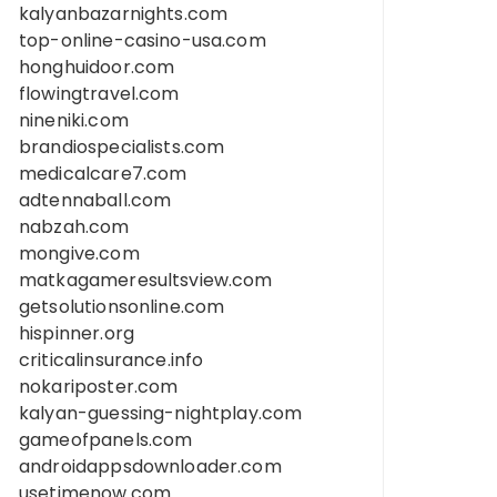
kalyanbazarnights.com
top-online-casino-usa.com
honghuidoor.com
flowingtravel.com
nineniki.com
brandiospecialists.com
medicalcare7.com
adtennaball.com
nabzah.com
mongive.com
matkagameresultsview.com
getsolutionsonline.com
hispinner.org
criticalinsurance.info
nokariposter.com
kalyan-guessing-nightplay.com
gameofpanels.com
androidappsdownloader.com
usetimenow.com