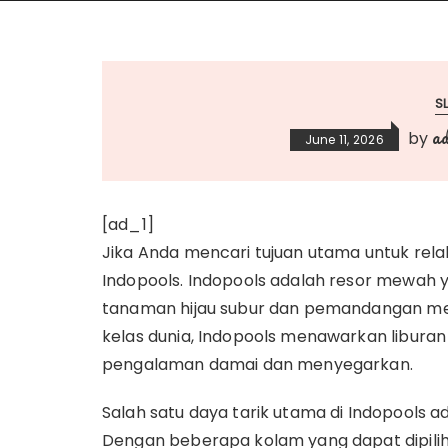
S
a
by
June 11, 2026
[ad_1]
Jika Anda mencari tujuan utama untuk rela
Indopools. Indopools adalah resor mewah yan
tanaman hijau subur dan pemandangan men
kelas dunia, Indopools menawarkan libur
pengalaman damai dan menyegarkan.
Salah satu daya tarik utama di Indopools
Dengan beberapa kolam yang dapat dipili