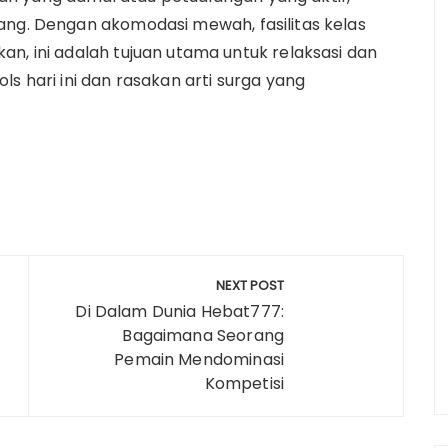
ang. Dengan akomodasi mewah, fasilitas kelas
n, ini adalah tujuan utama untuk relaksasi dan
s hari ini dan rasakan arti surga yang
NEXT POST
Di Dalam Dunia Hebat777:
Bagaimana Seorang
Pemain Mendominasi
Kompetisi