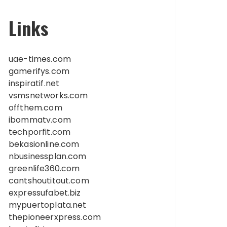
Links
uae-times.com
gamerifys.com
inspiratif.net
vsmsnetworks.com
offthem.com
ibommatv.com
techporfit.com
bekasionline.com
nbusinessplan.com
greenlife360.com
cantshoutitout.com
expressufabet.biz
mypuertoplata.net
thepioneerxpress.com