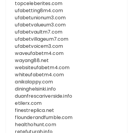
topceleberites.com
ufabetting8m4.com
ufabetunionum3.com
ufabetvalueum3.com
ufabetvaultm7.com
ufabetvillageum7.com
ufabetvoicem3.com
waveufabetm4.com
wayang88.net
websiteufabetm4.com
whiteufabetm4.com
anikalappy.com
dininghelsinki.info
duanfrescariverside.info
etilerx.com
finestreplica.net
flounderandfumble.com
healthohunt.com
retefuturah.info