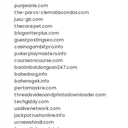
punjwanis.com
the-parcs-clematiscondos.com
jusu-gb.com
thecarepet.com
blogwriterplus.com
guestpostingseo.com
casinogambitpro.info
pokerplaymasters.info
courseoncourse.com
bantinbatdongsan247.com
bahednog.info
bahenxgek.info
pertamaskre.com
threadsvideoandphotodownloader.com
techgiddy.com
usalivenetwork.com
jackpotrushonline.info
ucnewshindi.com