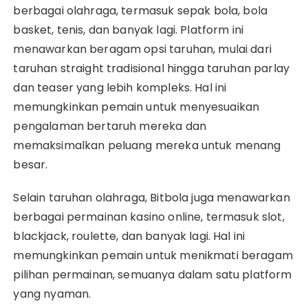
berbagai olahraga, termasuk sepak bola, bola
basket, tenis, dan banyak lagi. Platform ini
menawarkan beragam opsi taruhan, mulai dari
taruhan straight tradisional hingga taruhan parlay
dan teaser yang lebih kompleks. Hal ini
memungkinkan pemain untuk menyesuaikan
pengalaman bertaruh mereka dan
memaksimalkan peluang mereka untuk menang
besar.
Selain taruhan olahraga, Bitbola juga menawarkan
berbagai permainan kasino online, termasuk slot,
blackjack, roulette, dan banyak lagi. Hal ini
memungkinkan pemain untuk menikmati beragam
pilihan permainan, semuanya dalam satu platform
yang nyaman.