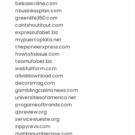
bekasionline.com
nbusinessplan.com
greenlife360.com
cantshoutitout.com
expressufabet.biz
mypuertoplata.net
thepioneerxpress.com
howtofixissue.com
teamufabet.biz
webfullform.com
allviddownload.com
decorsmag.com
gamblingcasinonews.com
universitiesofamerica.net
progameofbrands.com
qbreview.org
servicewueste.org
zippyrevs.com
matkanumbernow.com