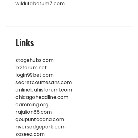
wildufabetum7.com
Links
stagehubs.com
1x2forum.net
login99bet.com
secretcourtesans.com
onlinebahisforum1.com
chicagoheadline.com
camming.org
rajalion88.com
goupuntacana.com
riversedgepark.com
zaseez.com