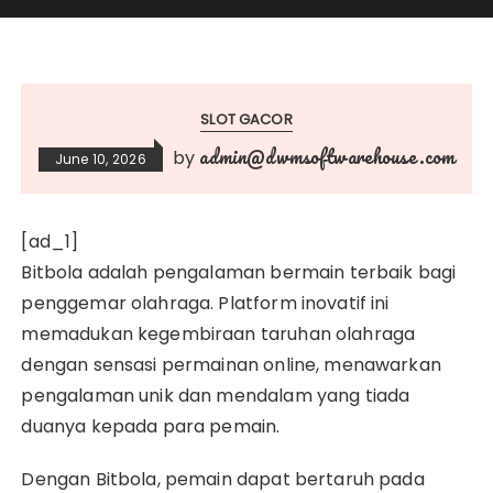
SLOT GACOR
admin@dwmsoftwarehouse.com
by
June 10, 2026
[ad_1]
Bitbola adalah pengalaman bermain terbaik bagi
penggemar olahraga. Platform inovatif ini
memadukan kegembiraan taruhan olahraga
dengan sensasi permainan online, menawarkan
pengalaman unik dan mendalam yang tiada
duanya kepada para pemain.
Dengan Bitbola, pemain dapat bertaruh pada