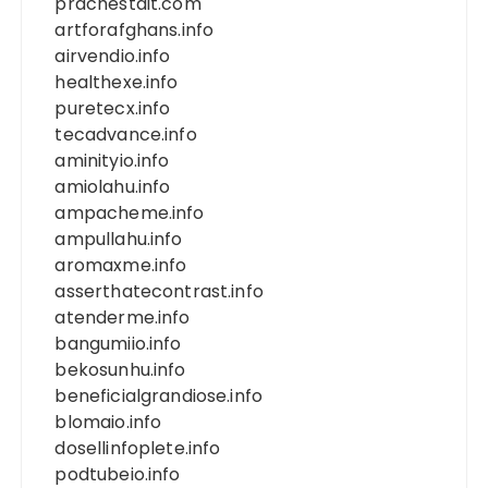
prachestait.com
artforafghans.info
airvendio.info
healthexe.info
puretecx.info
tecadvance.info
aminityio.info
amiolahu.info
ampacheme.info
ampullahu.info
aromaxme.info
asserthatecontrast.info
atenderme.info
bangumiio.info
bekosunhu.info
beneficialgrandiose.info
blomaio.info
dosellinfoplete.info
podtubeio.info