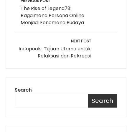
navigation
PREVIOUS POST
The Rise of Legend78:
Bagaimana Persona Online
Menjadi Fenomena Budaya
NEXT POST
Indopools: Tujuan Utama untuk
Relaksasi dan Rekreasi
Search
Search