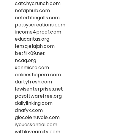
catchycrunch.com
nofaphub.com
nefertitingalls.com
patsyscreations.com
income4proof.com
educaritas.org
lensajelajah.com
betflik09.net
ncaq.org
xenmicro.com
onlineshopera.com
dartyfresh.com
lewisenterprises.net
pcsoftwarefree.org
dailylinking.com
dnafyx.com
giocolenuvole.com
iyouessential.com
withloveamity.com