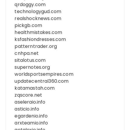
qrdoggy.com
technologygud.com
realshocknews.com
pickgb.com
healthmistakes.com
ksfashiondresses.com
patterntrader.org
cnhpa.net
sitalotus.com
supernotes.org
worldsportsempires.com
updatecentral360.com
katamastah.com
zqscore.net
aseleraio.info
asticio.info
egardenio.info
arxteamio.info
getalexio.info