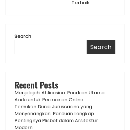
Terbaik
Search
Search
Recent Posts
Menjelajahi Ahlicasino: Panduan Utama
Anda untuk Permainan Online
Temukan Dunia Juruscasino yang
Menyenangkan: Panduan Lengkap
Pentingnya Plisbet dalam Arsitektur
Modern