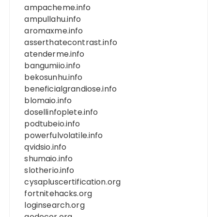
ampacheme.info
ampullahu.info
aromaxme.info
asserthatecontrast.info
atenderme.info
bangumiio.info
bekosunhu.info
beneficialgrandiose.info
blomaio.info
dosellinfoplete.info
podtubeio.info
powerfulvolatile.info
qvidsio.info
shumaio.info
slotherio.info
cysapluscertification.org
fortnitehacks.org
loginsearch.org
aodecor.org