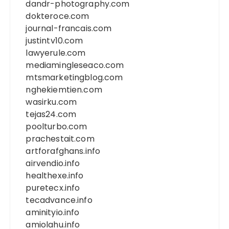
dandr-photography.com
dokteroce.com
journal-francais.com
justintv10.com
lawyerule.com
mediamingleseaco.com
mtsmarketingblog.com
nghekiemtien.com
wasirku.com
tejas24.com
poolturbo.com
prachestait.com
artforafghans.info
airvendio.info
healthexe.info
puretecx.info
tecadvance.info
aminityio.info
amiolahu.info