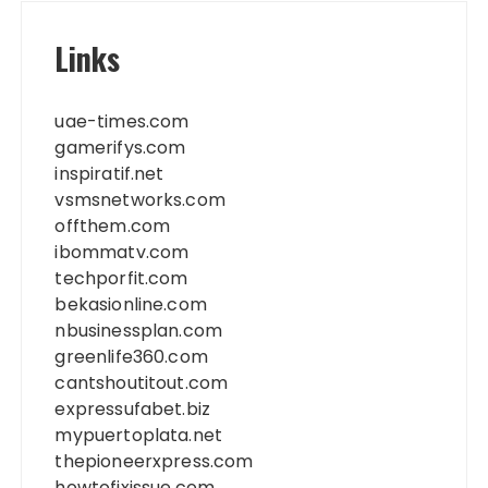
Links
uae-times.com
gamerifys.com
inspiratif.net
vsmsnetworks.com
offthem.com
ibommatv.com
techporfit.com
bekasionline.com
nbusinessplan.com
greenlife360.com
cantshoutitout.com
expressufabet.biz
mypuertoplata.net
thepioneerxpress.com
howtofixissue.com