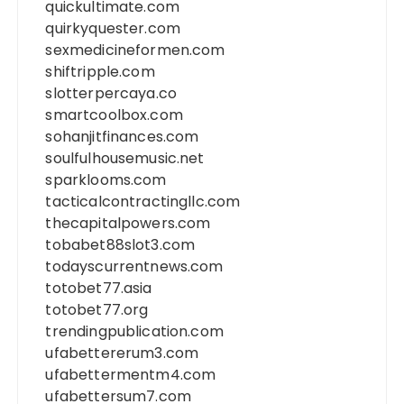
quickultimate.com
quirkyquester.com
sexmedicineformen.com
shiftripple.com
slotterpercaya.co
smartcoolbox.com
sohanjitfinances.com
soulfulhousemusic.net
sparklooms.com
tacticalcontractingllc.com
thecapitalpowers.com
tobabet88slot3.com
todayscurrentnews.com
totobet77.asia
totobet77.org
trendingpublication.com
ufabettererum3.com
ufabettermentm4.com
ufabettersum7.com