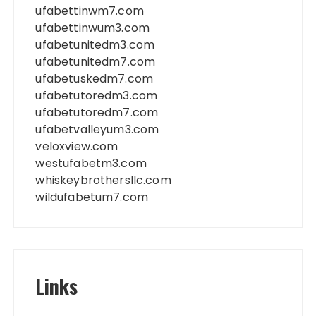
ufabettinwm7.com
ufabettinwum3.com
ufabetunitedm3.com
ufabetunitedm7.com
ufabetuskedm7.com
ufabetutoredm3.com
ufabetutoredm7.com
ufabetvalleyum3.com
veloxview.com
westufabetm3.com
whiskeybrothersllc.com
wildufabetum7.com
Links