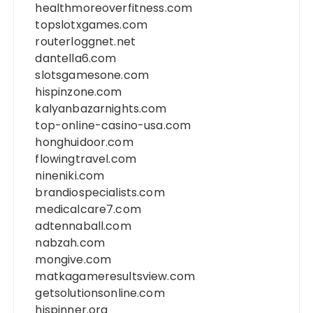
healthmoreoverfitness.com
topslotxgames.com
routerloggnet.net
dantella6.com
slotsgamesone.com
hispinzone.com
kalyanbazarnights.com
top-online-casino-usa.com
honghuidoor.com
flowingtravel.com
nineniki.com
brandiospecialists.com
medicalcare7.com
adtennaball.com
nabzah.com
mongive.com
matkagameresultsview.com
getsolutionsonline.com
hispinner.org