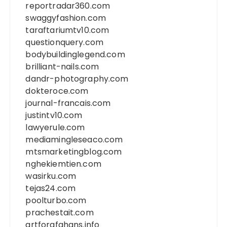
reportradar360.com
swaggyfashion.com
taraftariumtv10.com
questionquery.com
bodybuildinglegend.com
brilliant-nails.com
dandr-photography.com
dokteroce.com
journal-francais.com
justintv10.com
lawyerule.com
mediamingleseaco.com
mtsmarketingblog.com
nghekiemtien.com
wasirku.com
tejas24.com
poolturbo.com
prachestait.com
artforafghans.info