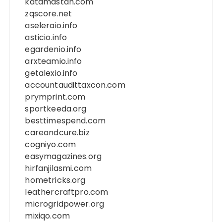
katamastah.com
zqscore.net
aseleraio.info
asticio.info
egardenio.info
arxteamio.info
getalexio.info
accountaudittaxcon.com
prymprint.com
sportkeeda.org
besttimespend.com
careandcure.biz
cogniyo.com
easymagazines.org
hirfanjilasmi.com
hometricks.org
leathercraftpro.com
microgridpower.org
mixiqo.com