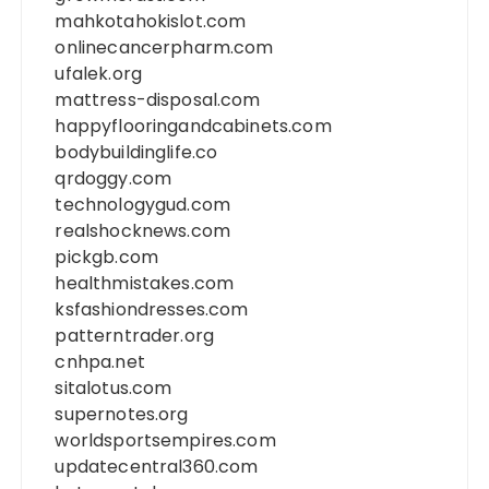
mahkotahokislot.com
onlinecancerpharm.com
ufalek.org
mattress-disposal.com
happyflooringandcabinets.com
bodybuildinglife.co
qrdoggy.com
technologygud.com
realshocknews.com
pickgb.com
healthmistakes.com
ksfashiondresses.com
patterntrader.org
cnhpa.net
sitalotus.com
supernotes.org
worldsportsempires.com
updatecentral360.com