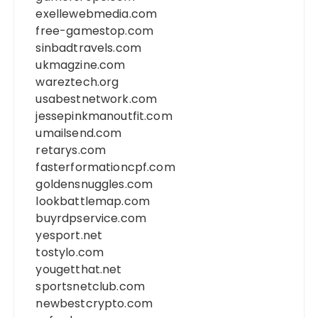
exellewebmedia.com
free-gamestop.com
sinbadtravels.com
ukmagzine.com
wareztech.org
usabestnetwork.com
jessepinkmanoutfit.com
umailsend.com
retarys.com
fasterformationcpf.com
goldensnuggles.com
lookbattlemap.com
buyrdpservice.com
yesport.net
tostylo.com
yougetthat.net
sportsnetclub.com
newbestcrypto.com