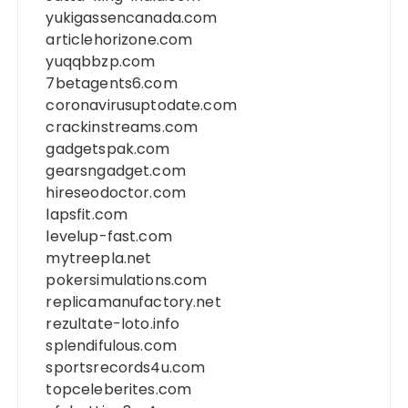
yukigassencanada.com
articlehorizone.com
yuqqbbzp.com
7betagents6.com
coronavirusuptodate.com
crackinstreams.com
gadgetspak.com
gearsngadget.com
hireseodoctor.com
lapsfit.com
levelup-fast.com
mytreepla.net
pokersimulations.com
replicamanufactory.net
rezultate-loto.info
splendifulous.com
sportsrecords4u.com
topceleberites.com