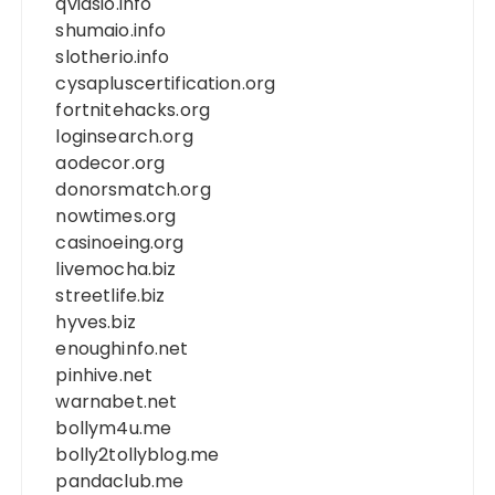
qvidsio.info
shumaio.info
slotherio.info
cysapluscertification.org
fortnitehacks.org
loginsearch.org
aodecor.org
donorsmatch.org
nowtimes.org
casinoeing.org
livemocha.biz
streetlife.biz
hyves.biz
enoughinfo.net
pinhive.net
warnabet.net
bollym4u.me
bolly2tollyblog.me
pandaclub.me