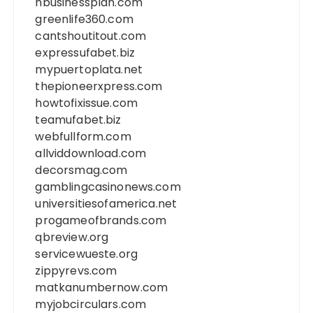
nbusinessplan.com
greenlife360.com
cantshoutitout.com
expressufabet.biz
mypuertoplata.net
thepioneerxpress.com
howtofixissue.com
teamufabet.biz
webfullform.com
allviddownload.com
decorsmag.com
gamblingcasinonews.com
universitiesofamerica.net
progameofbrands.com
qbreview.org
servicewueste.org
zippyrevs.com
matkanumbernow.com
myjobcirculars.com