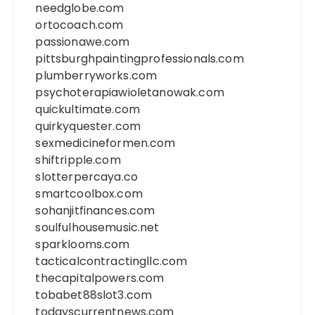
needglobe.com
ortocoach.com
passionawe.com
pittsburghpaintingprofessionals.com
plumberryworks.com
psychoterapiawioletanowak.com
quickultimate.com
quirkyquester.com
sexmedicineformen.com
shiftripple.com
slotterpercaya.co
smartcoolbox.com
sohanjitfinances.com
soulfulhousemusic.net
sparklooms.com
tacticalcontractingllc.com
thecapitalpowers.com
tobabet88slot3.com
todayscurrentnews.com