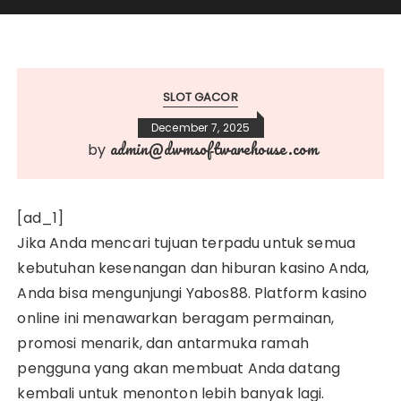
SLOT GACOR
December 7, 2025
admin@dwmsoftwarehouse.com
by
[ad_1]
Jika Anda mencari tujuan terpadu untuk semua
kebutuhan kesenangan dan hiburan kasino Anda,
Anda bisa mengunjungi Yabos88. Platform kasino
online ini menawarkan beragam permainan,
promosi menarik, dan antarmuka ramah
pengguna yang akan membuat Anda datang
kembali untuk menonton lebih banyak lagi.