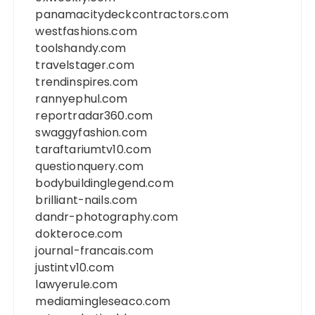
panamacitydeckcontractors.com
westfashions.com
toolshandy.com
travelstager.com
trendinspires.com
rannyephul.com
reportradar360.com
swaggyfashion.com
taraftariumtv10.com
questionquery.com
bodybuildinglegend.com
brilliant-nails.com
dandr-photography.com
dokteroce.com
journal-francais.com
justintv10.com
lawyerule.com
mediamingleseaco.com