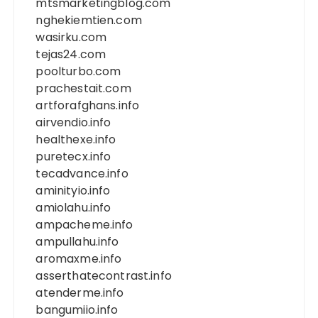
mtsmarketingblog.com
nghekiemtien.com
wasirku.com
tejas24.com
poolturbo.com
prachestait.com
artforafghans.info
airvendio.info
healthexe.info
puretecx.info
tecadvance.info
aminityio.info
amiolahu.info
ampacheme.info
ampullahu.info
aromaxme.info
asserthatecontrast.info
atenderme.info
bangumiio.info