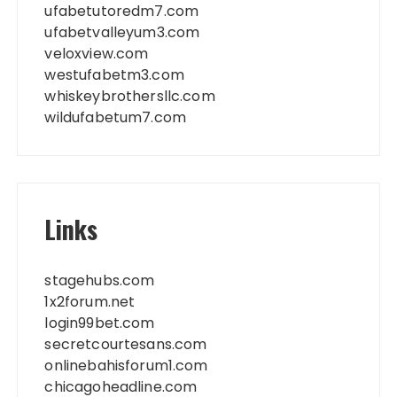
ufabetutoredm7.com
ufabetvalleyum3.com
veloxview.com
westufabetm3.com
whiskeybrothersllc.com
wildufabetum7.com
Links
stagehubs.com
1x2forum.net
login99bet.com
secretcourtesans.com
onlinebahisforum1.com
chicagoheadline.com