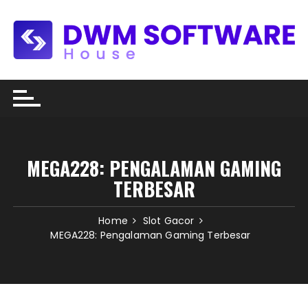
Skip
to
content
MEGA228: PENGALAMAN GAMING
TERBESAR
Home
Slot Gacor
MEGA228: Pengalaman Gaming Terbesar