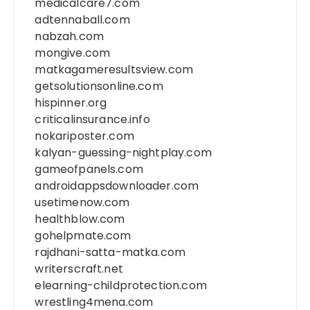
medicalcare7.com
adtennaball.com
nabzah.com
mongive.com
matkagameresultsview.com
getsolutionsonline.com
hispinner.org
criticalinsurance.info
nokariposter.com
kalyan-guessing-nightplay.com
gameofpanels.com
androidappsdownloader.com
usetimenow.com
healthblow.com
gohelpmate.com
rajdhani-satta-matka.com
writerscraft.net
elearning-childprotection.com
wrestling4mena.com