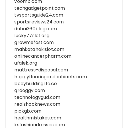
voomb.com
techgadgetpoint.com
tvsportsguide24.com
sportsreviews24.com
dubai360blog.com
lucky77slot.org
growmefast.com
mahkotahokislot.com
onlinecancerpharm.com
ufalek.org
mattress-disposal.com
happyflooringandcabinets.com
bodybuildinglife.co
qrdoggy.com
technologygud.com
realshocknews.com
pickgb.com
healthmistakes.com
ksfashiondresses.com