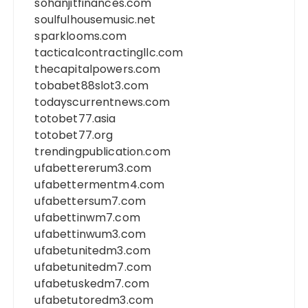
sohanjitfinances.com
soulfulhousemusic.net
sparklooms.com
tacticalcontractingllc.com
thecapitalpowers.com
tobabet88slot3.com
todayscurrentnews.com
totobet77.asia
totobet77.org
trendingpublication.com
ufabettererum3.com
ufabettermentm4.com
ufabettersum7.com
ufabettinwm7.com
ufabettinwum3.com
ufabetunitedm3.com
ufabetunitedm7.com
ufabetuskedm7.com
ufabetutoredm3.com