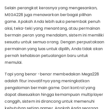
Selain perangkat kerasnya yang mengesankan,
MEGA228 juga menawarkan berbagai pilihan
game. Apakah Anda lebih suka penembak penuh
aksi, teka-teki yang menantang, atau permainan
bermain peran yang mendalam, sistem ini memiliki
sesuatu untuk semua orang. Dengan perpustakaan
permainan yang luas untuk dipilih, Anda tidak akan
pernah kehabisan petualangan baru untuk
memulai.
Tapi yang benar -benar membedakan Mega228
adalah fitur inovatifnya yang meningkatkan
pengalaman bermain game. Dari kontrol yang
dapat disesuaikan hingga kemampuan multiplayer
canggih, sistem ini dirancang untuk memenuhi
kebutuhan setiap gamer. Apakah Anda seorang