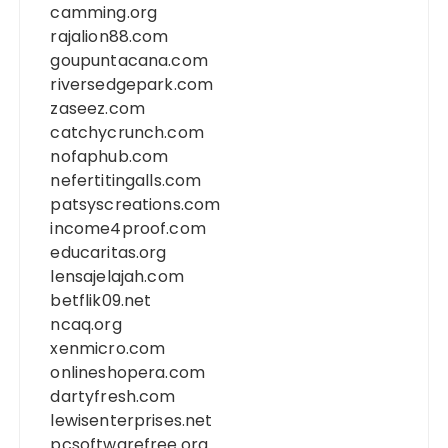
camming.org
rajalion88.com
goupuntacana.com
riversedgepark.com
zaseez.com
catchycrunch.com
nofaphub.com
nefertitingalls.com
patsyscreations.com
income4proof.com
educaritas.org
lensajelajah.com
betflik09.net
ncaq.org
xenmicro.com
onlineshopera.com
dartyfresh.com
lewisenterprises.net
pcsoftwarefree.org