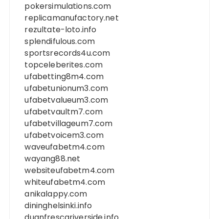
pokersimulations.com
replicamanufactory.net
rezultate-loto.info
splendifulous.com
sportsrecords4u.com
topceleberites.com
ufabetting8m4.com
ufabetunionum3.com
ufabetvalueum3.com
ufabetvaultm7.com
ufabetvillageum7.com
ufabetvoicem3.com
waveufabetm4.com
wayang88.net
websiteufabetm4.com
whiteufabetm4.com
anikalappy.com
dininghelsinki.info
duanfrescariverside.info