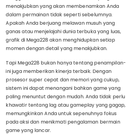
menakjubkan yang akan membenamkan Anda
dalam permainan tidak seperti sebelumnya.
Apakah Anda berjuang melawan musuh yang
ganas atau menjelajahi dunia terbuka yang luas,
grafik di Mega228 akan menghidupkan setiap
momen dengan detail yang menakjubkan.
Tapi Mega228 bukan hanya tentang penampilan-
ini juga memberikan kinerja terbaik. Dengan
prosesor super cepat dan memori yang cukup,
sistem ini dapat menangani bahkan game yang
paling menuntut dengan mudah. Anda tidak perlu
khawatir tentang lag atau gameplay yang gagap,
memungkinkan Anda untuk sepenuhnya fokus
pada aksi dan menikmati pengalaman bermain
game yang lancar.