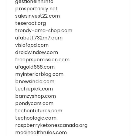
gestioneinh.info
prosportdaily.net
salesinvest22.com
teseract.org
trendy-ama-shop.com
ufabett732m7.com
visiofood.com
droidwindow.com
freeprsubmission.com
ufagold666.com
myinteriorblog.com
bnewsindia.com
techiepick.com
bamzyshop.com
pondycars.com
techonfutures.com
techoologic.com
raspberryketonescanada.org
medihealthrules.com