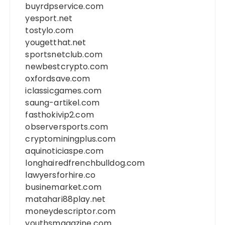
buyrdpservice.com
yesport.net
tostylo.com
yougetthat.net
sportsnetclub.com
newbestcrypto.com
oxfordsave.com
iclassicgames.com
saung-artikel.com
fasthokivip2.com
observersports.com
cryptominingplus.com
aquinoticiaspe.com
longhairedfrenchbulldog.com
lawyersforhire.co
businemarket.com
matahari88play.net
moneydescriptor.com
youthsmagazine.com