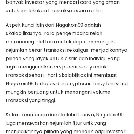
banyak investor yang mencari cara yang aman
untuk melakukan transaksi secara online.
Aspek kunci lain dari Nagakoin99 adalah
skalabilitasnya. Para pengembang telah
merancang platform untuk dapat menangani
sejumlah besar transaksi sekaligus, menjadikannya
pilihan yang layak untuk bisnis dan individu yang
ingin menggunakan cryptocurrency untuk
transaksi sehari -hari. Skalabilitas ini membuat
Nagakoin99 terlepas dari cryptocurrency lain yang
mungkin berjuang untuk menangani volume
transaksi yang tinggi.
Selain keamanan dan skalabilitasnya, Nagakoin99
juga menawarkan sejumlah fitur unik yang
menjadikannya pilihan yang menarik bagi investor.