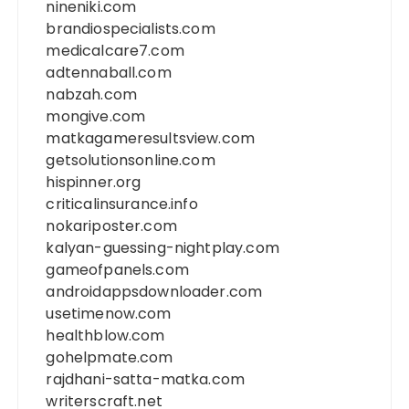
nineniki.com
brandiospecialists.com
medicalcare7.com
adtennaball.com
nabzah.com
mongive.com
matkagameresultsview.com
getsolutionsonline.com
hispinner.org
criticalinsurance.info
nokariposter.com
kalyan-guessing-nightplay.com
gameofpanels.com
androidappsdownloader.com
usetimenow.com
healthblow.com
gohelpmate.com
rajdhani-satta-matka.com
writerscraft.net