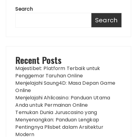
Search
Search
Recent Posts
Majestibet: Platform Terbaik untuk
Penggemar Taruhan Online
Menjelajahi Saung4D: Masa Depan Game
Online
Menjelajahi Ahlicasino: Panduan Utama
Anda untuk Permainan Online
Temukan Dunia Juruscasino yang
Menyenangkan: Panduan Lengkap
Pentingnya Plisbet dalam Arsitektur
Modern