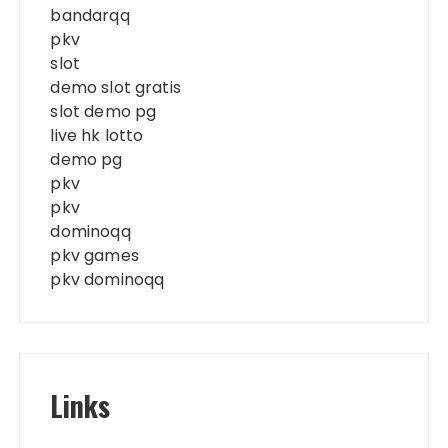
bandarqq
pkv
slot
demo slot gratis
slot demo pg
live hk lotto
demo pg
pkv
pkv
dominoqq
pkv games
pkv dominoqq
Links