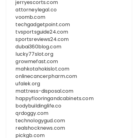
jerryescorts.com
attorneylegal.co
voomb.com
techgadgetpoint.com
tvsportsguide24.com
sportsreviews24.com
dubai360blog.com
lucky77slot.org
growmefast.com
mahkotahokislot.com
onlinecancerpharm.com
ufalek.org
mattress-disposal.com
happyflooringandcabinets.com
bodybuildinglife.co
qrdoggy.com
technologygud.com
realshocknews.com
pickgb.com