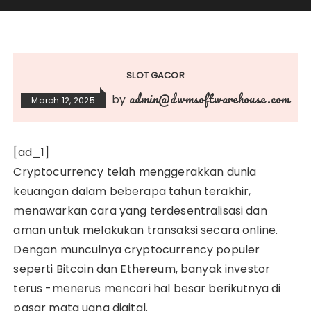
SLOT GACOR
admin@dwmsoftwarehouse.com
by
March 12, 2025
[ad_1]
Cryptocurrency telah menggerakkan dunia
keuangan dalam beberapa tahun terakhir,
menawarkan cara yang terdesentralisasi dan
aman untuk melakukan transaksi secara online.
Dengan munculnya cryptocurrency populer
seperti Bitcoin dan Ethereum, banyak investor
terus -menerus mencari hal besar berikutnya di
pasar mata uang digital.