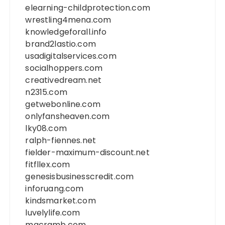
elearning-childprotection.com
wrestling4mena.com
knowledgeforall.info
brand2lastio.com
usadigitalservices.com
socialhoppers.com
creativedream.net
n2315.com
getwebonline.com
onlyfansheaven.com
lky08.com
ralph-fiennes.net
fielder-maximum-discount.net
fitfllex.com
genesisbusinesscredit.com
inforuang.com
kindsmarket.com
luvelylife.com
macramb.com