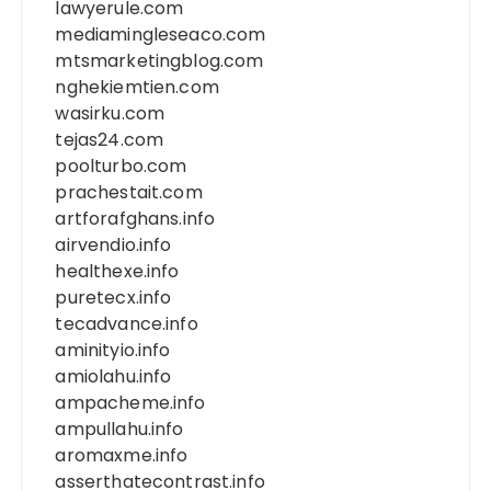
lawyerule.com
mediamingleseaco.com
mtsmarketingblog.com
nghekiemtien.com
wasirku.com
tejas24.com
poolturbo.com
prachestait.com
artforafghans.info
airvendio.info
healthexe.info
puretecx.info
tecadvance.info
aminityio.info
amiolahu.info
ampacheme.info
ampullahu.info
aromaxme.info
asserthatecontrast.info