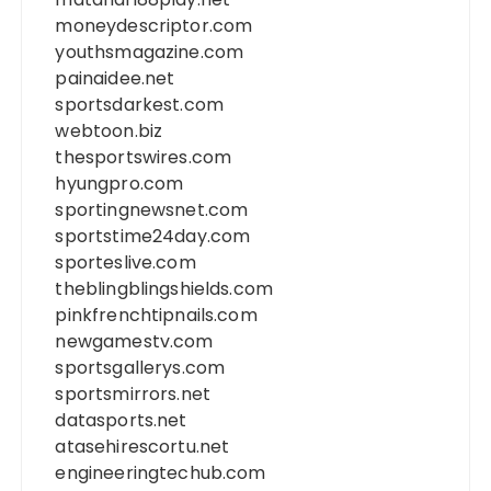
moneydescriptor.com
youthsmagazine.com
painaidee.net
sportsdarkest.com
webtoon.biz
thesportswires.com
hyungpro.com
sportingnewsnet.com
sportstime24day.com
sporteslive.com
theblingblingshields.com
pinkfrenchtipnails.com
newgamestv.com
sportsgallerys.com
sportsmirrors.net
datasports.net
atasehirescortu.net
engineeringtechub.com