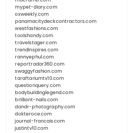
mypet-diary.com
oxweekly.com
panamacitydeckcontractors.com
westfashions.com
toolshandy.com
travelstager.com
trendinspires.com
rannyephul.com
reportradar360.com
swaggyfashion.com
taraftariumtv10.com
questionquery.com
bodybuildinglegend.com
brilliant-nails.com
dandr-photography.com
dokteroce.com
journal-francais.com
justintv10.com