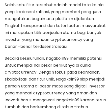
Salah satu fitur tersebut adalah model tata kelola
yang terdesentralisasi, yang memberi pengguna
mengatakan bagaimana platform dijalankan.
Tingkat transparansi dan keterlibatan masyarakat
ini merupakan titik penjualan utama bagi banyak
investor yang mencari cryptocurrency yang
benar -benar terdesentralisasi.
Secara keseluruhan, nagakoin99 memiliki potensi
untuk menjadi hal besar berikutnya di dunia
cryptocurrency. Dengan fokus pada keamanan,
skalabilitas, dan fitur unik, Nagakoin99 siap menjadi
pemain utama di pasar mata uang digital. Investor
yang mencari cryptocurrency yang aman dan
inovatif harus mengawasi Nagakoin99 karena terus
tumbuh dan berkembang di tahun -tahun