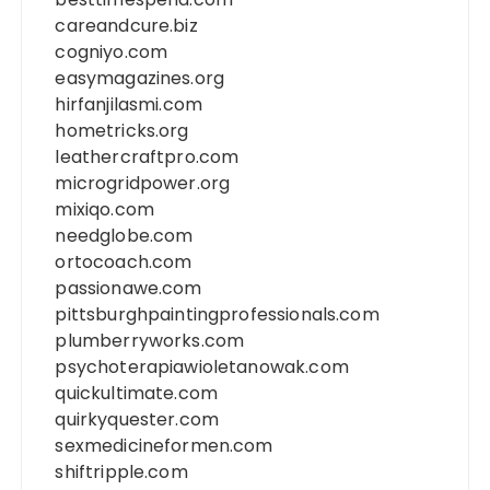
careandcure.biz
cogniyo.com
easymagazines.org
hirfanjilasmi.com
hometricks.org
leathercraftpro.com
microgridpower.org
mixiqo.com
needglobe.com
ortocoach.com
passionawe.com
pittsburghpaintingprofessionals.com
plumberryworks.com
psychoterapiawioletanowak.com
quickultimate.com
quirkyquester.com
sexmedicineformen.com
shiftripple.com