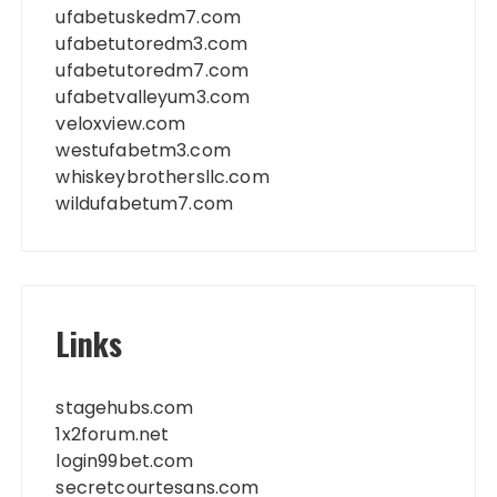
ufabetuskedm7.com
ufabetutoredm3.com
ufabetutoredm7.com
ufabetvalleyum3.com
veloxview.com
westufabetm3.com
whiskeybrothersllc.com
wildufabetum7.com
Links
stagehubs.com
1x2forum.net
login99bet.com
secretcourtesans.com