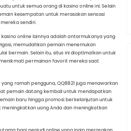
uatu untuk semua orang di kasino online ini. Selain
pemain kesempatan untuk merasakan sensasi
mereka sendiri.
kasino online lainnya adalah antarmukanya yang
navigasi, memudahkan pemain menemukan
 bermain. Selain itu, situs ini dioptimalkan untuk
menikmati permainan favorit mereka saat
a yang ramah pengguna, QQ8821 juga menawarkan
at pemain datang kembali untuk mendapatkan
pemain baru hingga promosi berkelanjutan untuk
uk meningkatkan uang Anda dan meningkatkan
 utama bagi penjudi online yang ingin merasakan