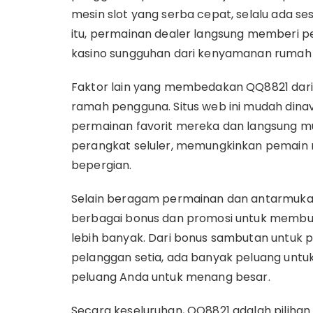
mesin slot yang serba cepat, selalu ada ses
itu, permainan dealer langsung memberi 
kasino sungguhan dari kenyamanan rumah 
Faktor lain yang membedakan QQ8821 dari 
ramah pengguna. Situs web ini mudah di
permainan favorit mereka dan langsung mulai
perangkat seluler, memungkinkan pemain 
bepergian.
Selain beragam permainan dan antarmuk
berbagai bonus dan promosi untuk membu
lebih banyak. Dari bonus sambutan untuk 
pelanggan setia, ada banyak peluang unt
peluang Anda untuk menang besar.
Secara keseluruhan, QQ8821 adalah pilihan