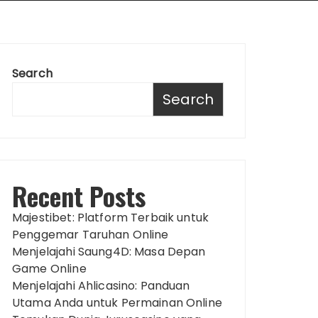
Search
Search
Recent Posts
Majestibet: Platform Terbaik untuk
Penggemar Taruhan Online
Menjelajahi Saung4D: Masa Depan
Game Online
Menjelajahi Ahlicasino: Panduan
Utama Anda untuk Permainan Online