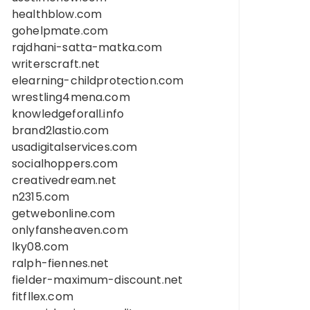
healthblow.com
gohelpmate.com
rajdhani-satta-matka.com
writerscraft.net
elearning-childprotection.com
wrestling4mena.com
knowledgeforall.info
brand2lastio.com
usadigitalservices.com
socialhoppers.com
creativedream.net
n2315.com
getwebonline.com
onlyfansheaven.com
lky08.com
ralph-fiennes.net
fielder-maximum-discount.net
fitfllex.com