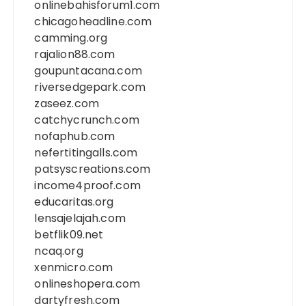
onlinebahisforum1.com
chicagoheadline.com
camming.org
rajalion88.com
goupuntacana.com
riversedgepark.com
zaseez.com
catchycrunch.com
nofaphub.com
nefertitingalls.com
patsyscreations.com
income4proof.com
educaritas.org
lensajelajah.com
betflik09.net
ncaq.org
xenmicro.com
onlineshopera.com
dartyfresh.com