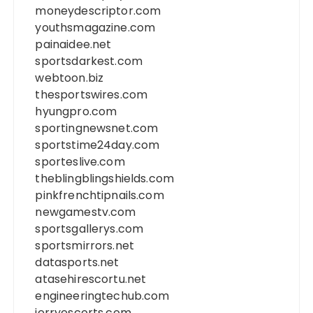
moneydescriptor.com
youthsmagazine.com
painaidee.net
sportsdarkest.com
webtoon.biz
thesportswires.com
hyungpro.com
sportingnewsnet.com
sportstime24day.com
sporteslive.com
theblingblingshields.com
pinkfrenchtipnails.com
newgamestv.com
sportsgallerys.com
sportsmirrors.net
datasports.net
atasehirescortu.net
engineeringtechub.com
jerryescorts.com