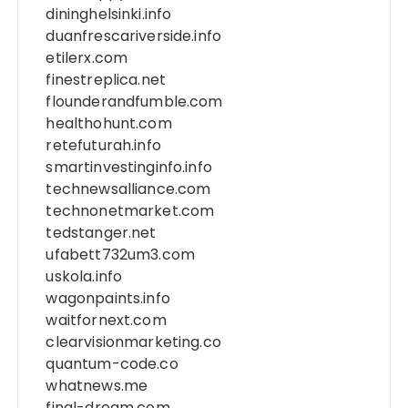
dininghelsinki.info
duanfrescariverside.info
etilerx.com
finestreplica.net
flounderandfumble.com
healthohunt.com
retefuturah.info
smartinvestinginfo.info
technewsalliance.com
technonetmarket.com
tedstanger.net
ufabett732um3.com
uskola.info
wagonpaints.info
waitfornext.com
clearvisionmarketing.co
quantum-code.co
whatnews.me
final-dream.com