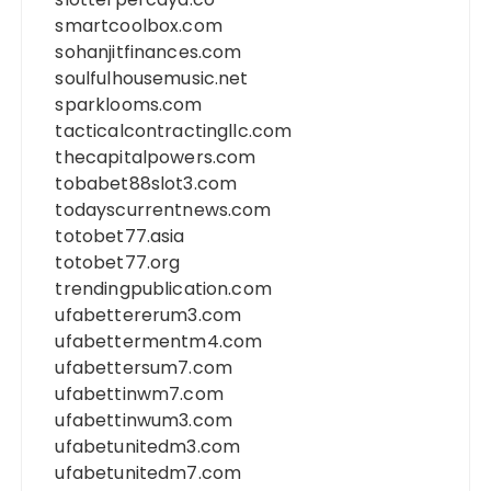
smartcoolbox.com
sohanjitfinances.com
soulfulhousemusic.net
sparklooms.com
tacticalcontractingllc.com
thecapitalpowers.com
tobabet88slot3.com
todayscurrentnews.com
totobet77.asia
totobet77.org
trendingpublication.com
ufabettererum3.com
ufabettermentm4.com
ufabettersum7.com
ufabettinwm7.com
ufabettinwum3.com
ufabetunitedm3.com
ufabetunitedm7.com