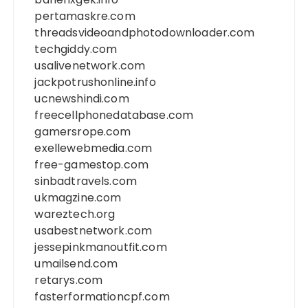
pertamaskre.com
threadsvideoandphotodownloader.com
techgiddy.com
usalivenetwork.com
jackpotrushonline.info
ucnewshindi.com
freecellphonedatabase.com
gamersrope.com
exellewebmedia.com
free-gamestop.com
sinbadtravels.com
ukmagzine.com
wareztech.org
usabestnetwork.com
jessepinkmanoutfit.com
umailsend.com
retarys.com
fasterformationcpf.com