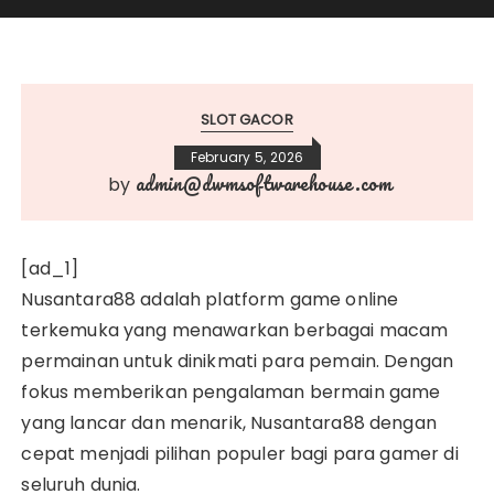
SLOT GACOR
February 5, 2026
admin@dwmsoftwarehouse.com
by
[ad_1]
Nusantara88 adalah platform game online
terkemuka yang menawarkan berbagai macam
permainan untuk dinikmati para pemain. Dengan
fokus memberikan pengalaman bermain game
yang lancar dan menarik, Nusantara88 dengan
cepat menjadi pilihan populer bagi para gamer di
seluruh dunia.