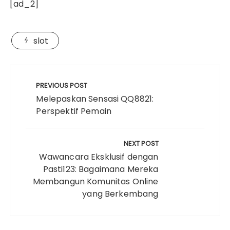
[ad_2]
slot
Post
navigation
PREVIOUS POST
Melepaskan Sensasi QQ8821:
Perspektif Pemain
NEXT POST
Wawancara Eksklusif dengan
Pasti123: Bagaimana Mereka
Membangun Komunitas Online
yang Berkembang