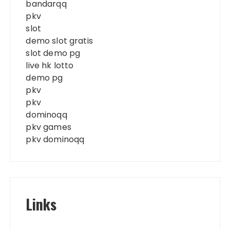
bandarqq
pkv
slot
demo slot gratis
slot demo pg
live hk lotto
demo pg
pkv
pkv
dominoqq
pkv games
pkv dominoqq
Links