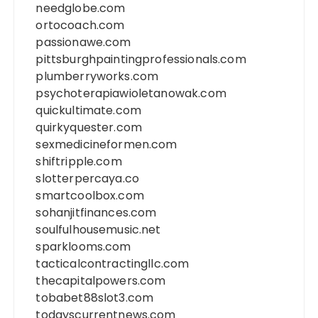
needglobe.com
ortocoach.com
passionawe.com
pittsburghpaintingprofessionals.com
plumberryworks.com
psychoterapiawioletanowak.com
quickultimate.com
quirkyquester.com
sexmedicineformen.com
shiftripple.com
slotterpercaya.co
smartcoolbox.com
sohanjitfinances.com
soulfulhousemusic.net
sparklooms.com
tacticalcontractingllc.com
thecapitalpowers.com
tobabet88slot3.com
todayscurrentnews.com