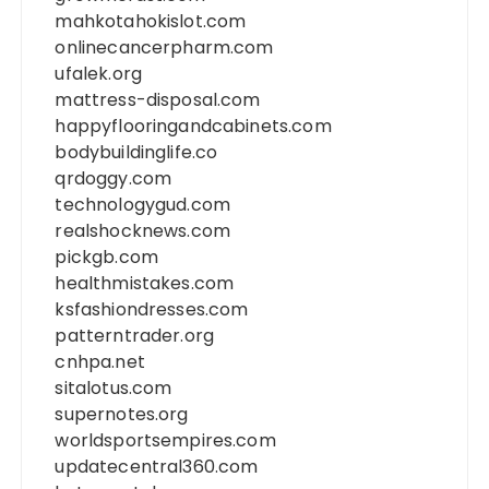
mahkotahokislot.com
onlinecancerpharm.com
ufalek.org
mattress-disposal.com
happyflooringandcabinets.com
bodybuildinglife.co
qrdoggy.com
technologygud.com
realshocknews.com
pickgb.com
healthmistakes.com
ksfashiondresses.com
patterntrader.org
cnhpa.net
sitalotus.com
supernotes.org
worldsportsempires.com
updatecentral360.com