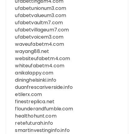
ufabetting8m4.com
ufabetunionum3.com
ufabetvalueum3.com
ufabetvaultm7.com
ufabetvillageum7.com
ufabetvoicem3.com
waveufabetm4.com
wayang88.net
websiteufabetm4.com
whiteufabetm4.com
anikalappy.com
dininghelsinki.info
duanfrescariverside.info
etilerx.com
finestreplica.net
flounderandfumble.com
healthohunt.com
retefuturah.info
smartinvestinginfo.info