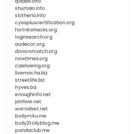
qvidsio.info
shumaio.info
slotherio.info
cysapluscertification.org
fortnitehacks.org
loginsearch.org
aodecor.org
donorsmatch.org
nowtimes.org
casinoeing.org
livemocha.biz
streetlife.biz
hyves.biz
enoughinfo.net
pinhive.net
warnabet.net
bollym4u.me
bolly2tollyblog.me
pandaclub.me