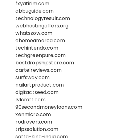
fxyatirim.com
abbuguide.com
technologyresult.com
webhostingoffers.org
whatszow.com
ehomeamerca.com
techintendo.com
techgreenpure.com
bestdropshipstore.com
cartelreviews.com
surfsway.com
nailartproduct.com
digitactseed.com
lvlcraft.com
90secondmoneyloans.com
xenmicro.com
rodrovers.com
tripssolution.com
satta-king-india.com