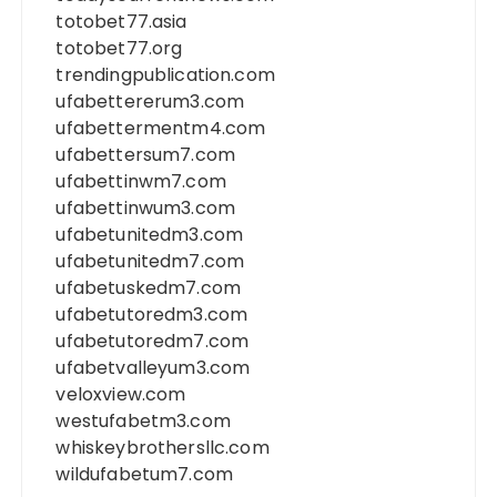
totobet77.asia
totobet77.org
trendingpublication.com
ufabettererum3.com
ufabettermentm4.com
ufabettersum7.com
ufabettinwm7.com
ufabettinwum3.com
ufabetunitedm3.com
ufabetunitedm7.com
ufabetuskedm7.com
ufabetutoredm3.com
ufabetutoredm7.com
ufabetvalleyum3.com
veloxview.com
westufabetm3.com
whiskeybrothersllc.com
wildufabetum7.com