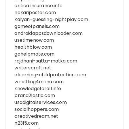
criticalinsurance.info
nokariposter.com
kalyan-guessing-nightplay.com
gameofpanels.com
androidappsdownloader.com
usetimenow.com
healthblow.com
gohelpmate.com
rajdhani-satta-matka.com
writerscraft.net
elearning-childprotection.com
wrestling4mena.com
knowledgeforall.info
brand2lastio.com
usadigitalservices.com
socialhoppers.com
creativedream.net
n2315.com