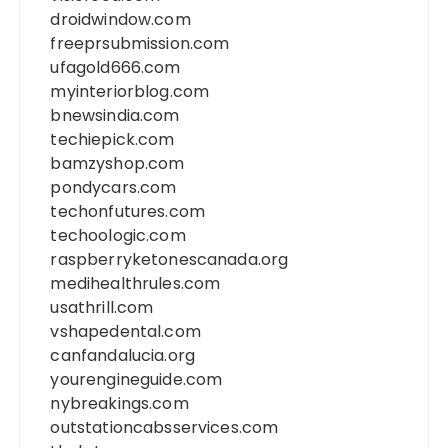
droidwindow.com
freeprsubmission.com
ufagold666.com
myinteriorblog.com
bnewsindia.com
techiepick.com
bamzyshop.com
pondycars.com
techonfutures.com
techoologic.com
raspberryketonescanada.org
medihealthrules.com
usathrill.com
vshapedental.com
canfandalucia.org
yourengineguide.com
nybreakings.com
outstationcabsservices.com