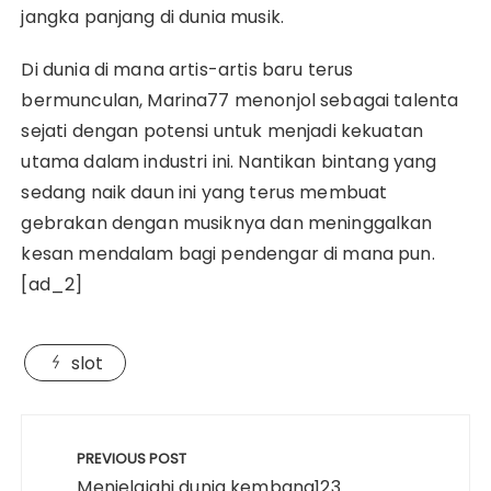
jangka panjang di dunia musik.
Di dunia di mana artis-artis baru terus
bermunculan, Marina77 menonjol sebagai talenta
sejati dengan potensi untuk menjadi kekuatan
utama dalam industri ini. Nantikan bintang yang
sedang naik daun ini yang terus membuat
gebrakan dengan musiknya dan meninggalkan
kesan mendalam bagi pendengar di mana pun.
[ad_2]
slot
Post
navigation
PREVIOUS POST
Menjelajahi dunia kembang123