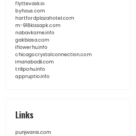
flyttevask.io
byhous.com
hartfordplazahotel.com
m-918kissapk.com
nabavkame.info
gakbiasa.com
iflowerhu.info
chicagocrystalconnection.com
imanabadii.com
trilipohu.info
appruptio.info
Links
punjwanis.com