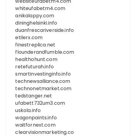
websiteufabetm4.com
whiteufabetm4.com
anikalappy.com
dininghelsinki.info
duanfrescariverside.info
etilerx.com
finestreplica.net
flounderandfumble.com
healthohunt.com
retefuturah.info
smartinvestinginfo.info
technewsalliance.com
technonetmarket.com
tedstanger.net
ufabett732um3.com
uskola.info
wagonpaints.info
waitfornext.com
clearvisionmarketing.co