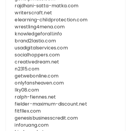
rajdhani-satta-matka.com
writerscraft.net
elearning-childprotection.com
wrestling4mena.com
knowledgeforall.info
brand2lastio.com
usadigitalservices.com
socialhoppers.com
creativedream.net
n2315.com
getwebonline.com
onlyfansheaven.com
lky08.com
ralph-fiennes.net
fielder-maximum-discount.net
fitfllex.com
genesisbusinesscredit.com
inforuang.com