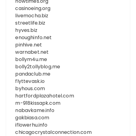
nowtimes.org
casinoeing.org
livemocha.biz
streetlife.biz
hyves.biz
enoughinfo.net
pinhive.net
warnabet.net
bollym4u.me
bolly2tollyblog.me
pandaclub.me
flyttevask.io
byhous.com
hartfordplazahotel.com
m-918kissapk.com
nabavkame.info
gakbiasa.com
iflowerhu.info
chicagocrystalconnection.com