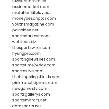
lawyersforhire.co
businemarket.com
matahari88play.net
moneydescriptor.com
youthsmagazine.com
painaidee.net
sportsdarkest.com
webtoon.biz
thesportswires.com
hyungpro.com
sportingnewsnet.com
sportstime24day.com
sporteslive.com
theblingblingshields.com
pinkfrenchtipnails.com
newgamestv.com
sportsgallerys.com
sportsmirrors.net
datasports.net