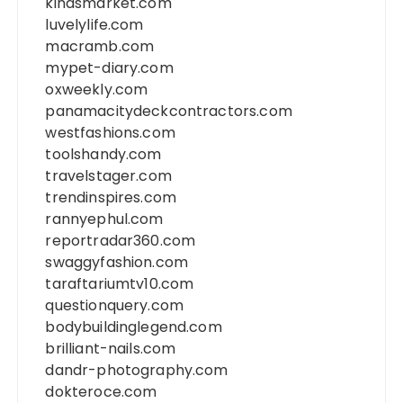
kindsmarket.com
luvelylife.com
macramb.com
mypet-diary.com
oxweekly.com
panamacitydeckcontractors.com
westfashions.com
toolshandy.com
travelstager.com
trendinspires.com
rannyephul.com
reportradar360.com
swaggyfashion.com
taraftariumtv10.com
questionquery.com
bodybuildinglegend.com
brilliant-nails.com
dandr-photography.com
dokteroce.com