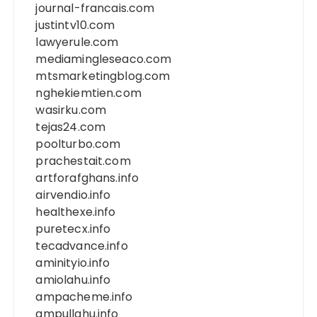
journal-francais.com
justintv10.com
lawyerule.com
mediamingleseaco.com
mtsmarketingblog.com
nghekiemtien.com
wasirku.com
tejas24.com
poolturbo.com
prachestait.com
artforafghans.info
airvendio.info
healthexe.info
puretecx.info
tecadvance.info
aminityio.info
amiolahu.info
ampacheme.info
ampullahu.info