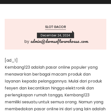
SLOT GACOR
December 24, 2024
admin@dwmsoftwarehouse.com
by
[ad_1]
Kembang123 adalah pasar online populer yang
menawarkan berbagai macam produk dan
layanan kepada pelanggannya. Mulai dari produk
fesyen dan kecantikan hingga elektronik dan
perlengkapan rumah tangga, Kembang123
memiliki sesuatu untuk semua orang. Namun yang
membedakan pasar online ini dari yang lain adalah