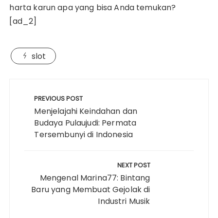
harta karun apa yang bisa Anda temukan?
[ad_2]
slot
Post
navigation
PREVIOUS POST
Menjelajahi Keindahan dan
Budaya Pulaujudi: Permata
Tersembunyi di Indonesia
NEXT POST
Mengenal Marina77: Bintang
Baru yang Membuat Gejolak di
Industri Musik