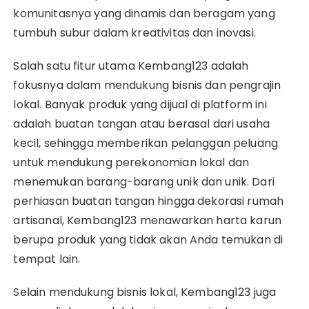
komunitasnya yang dinamis dan beragam yang
tumbuh subur dalam kreativitas dan inovasi.
Salah satu fitur utama Kembang123 adalah
fokusnya dalam mendukung bisnis dan pengrajin
lokal. Banyak produk yang dijual di platform ini
adalah buatan tangan atau berasal dari usaha
kecil, sehingga memberikan pelanggan peluang
untuk mendukung perekonomian lokal dan
menemukan barang-barang unik dan unik. Dari
perhiasan buatan tangan hingga dekorasi rumah
artisanal, Kembang123 menawarkan harta karun
berupa produk yang tidak akan Anda temukan di
tempat lain.
Selain mendukung bisnis lokal, Kembang123 juga