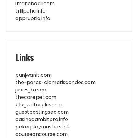
imanabadii.com
trilipohu.info
appruptio.info
Links
punjwanis.com
the-parcs-clematiscondos.com
jusu-gb.com
thecarepet.com
blogwriterplus.com
guestpostingseo.com
casinogambitpro.info
pokerplaymasters.info
courseoncourse.com