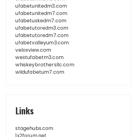
ufabetunitedm3.com
ufabetunitedm7.com
ufabetuskedm7.com
ufabetutoredm3.com
ufabetutoredm7.com
ufabetvalleyum3.com
veloxview.com
westufabetm3.com
whiskeybrothersllc.com
wildufabetum7.com
Links
stagehubs.com
1x2forum.net