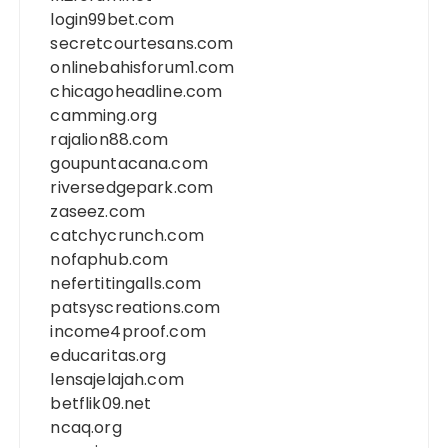
login99bet.com
secretcourtesans.com
onlinebahisforum1.com
chicagoheadline.com
camming.org
rajalion88.com
goupuntacana.com
riversedgepark.com
zaseez.com
catchycrunch.com
nofaphub.com
nefertitingalls.com
patsyscreations.com
income4proof.com
educaritas.org
lensajelajah.com
betflik09.net
ncaq.org