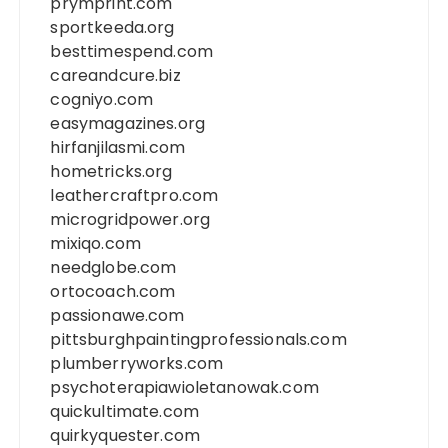
prymprint.com
sportkeeda.org
besttimespend.com
careandcure.biz
cogniyo.com
easymagazines.org
hirfanjilasmi.com
hometricks.org
leathercraftpro.com
microgridpower.org
mixiqo.com
needglobe.com
ortocoach.com
passionawe.com
pittsburghpaintingprofessionals.com
plumberryworks.com
psychoterapiawioletanowak.com
quickultimate.com
quirkyquester.com