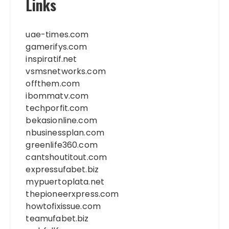
Links
uae-times.com
gamerifys.com
inspiratif.net
vsmsnetworks.com
offthem.com
ibommatv.com
techporfit.com
bekasionline.com
nbusinessplan.com
greenlife360.com
cantshoutitout.com
expressufabet.biz
mypuertoplata.net
thepioneerxpress.com
howtofixissue.com
teamufabet.biz