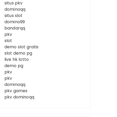
situs pkv
dominoqq
situs slot
domino99
bandarqq
pkv
slot
demo slot gratis
slot demo pg
live hk lotto
demo pg
pkv
pkv
dominoqq
pkv games
pkv dominoqq