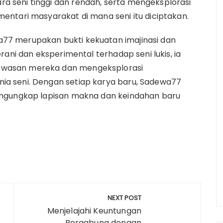
 seni tinggi dan rendah, serta mengeksplorasi
ntari masyarakat di mana seni itu diciptakan.
ewa77 merupakan bukti kekuatan imajinasi dan
rani dan eksperimental terhadap seni lukis, ia
wasan mereka dan mengeksplorasi
a seni. Dengan setiap karya baru, Sadewa77
engungkap lapisan makna dan keindahan baru
NEXT POST
Menjelajahi Keuntungan
Bergabung dengan