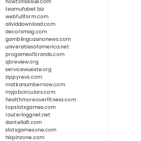
howtofixissue.com
teamufabet.biz
webfullform.com
allviddownload.com
decorsmag.com
gamblingcasinonews.com
universitiesofamerica.net
progameofbrands.com
qbreview.org
servicewueste.org
zippyrevs.com
matkanumbernow.com
myjobcirculars.com
healthmoreoverfitness.com
topslotxgames.com
routerloggnet.net
dantella6.com
slotsgamesone.com
hispinzone.com