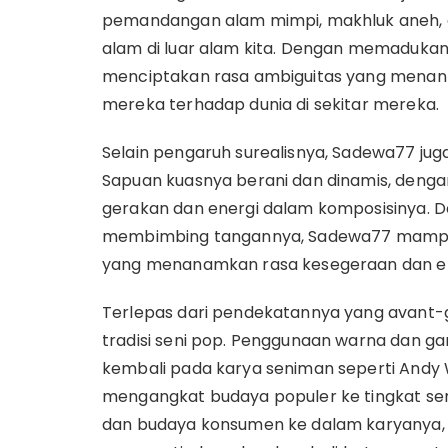
pemandangan alam mimpi, makhluk aneh, d
alam di luar alam kita. Dengan memadukan 
menciptakan rasa ambiguitas yang menan
mereka terhadap dunia di sekitar mereka.
Selain pengaruh surealisnya, Sadewa77 juga
Sapuan kuasnya berani dan dinamis, den
gerakan dan energi dalam komposisinya.
membimbing tangannya, Sadewa77 mampu
yang menanamkan rasa kesegeraan dan e
Terlepas dari pendekatannya yang avant-g
tradisi seni pop. Penggunaan warna dan g
kembali pada karya seniman seperti Andy 
mengangkat budaya populer ke tingkat s
dan budaya konsumen ke dalam karyanya,