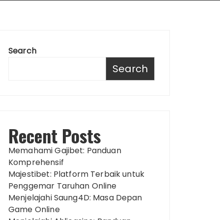
Search
Search
Recent Posts
Memahami Gajibet: Panduan
Komprehensif
Majestibet: Platform Terbaik untuk
Penggemar Taruhan Online
Menjelajahi Saung4D: Masa Depan
Game Online