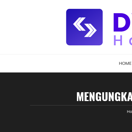
Skip
to
content
HOME
MENGUNGKAP
H