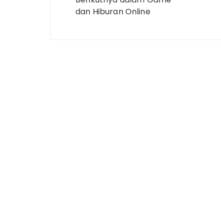
dan Hiburan Online