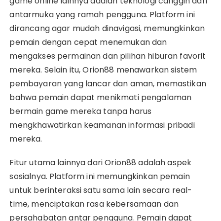
game online lainnya adalah teknologi canggih dan
antarmuka yang ramah pengguna. Platform ini
dirancang agar mudah dinavigasi, memungkinkan
pemain dengan cepat menemukan dan
mengakses permainan dan pilihan hiburan favorit
mereka. Selain itu, Orion88 menawarkan sistem
pembayaran yang lancar dan aman, memastikan
bahwa pemain dapat menikmati pengalaman
bermain game mereka tanpa harus
mengkhawatirkan keamanan informasi pribadi
mereka.
Fitur utama lainnya dari Orion88 adalah aspek
sosialnya. Platform ini memungkinkan pemain
untuk berinteraksi satu sama lain secara real-
time, menciptakan rasa kebersamaan dan
persahabatan antar pengguna. Pemain dapat