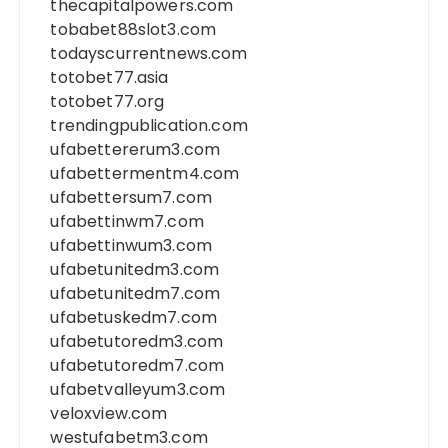
thecapitalpowers.com
tobabet88slot3.com
todayscurrentnews.com
totobet77.asia
totobet77.org
trendingpublication.com
ufabettererum3.com
ufabettermentm4.com
ufabettersum7.com
ufabettinwm7.com
ufabettinwum3.com
ufabetunitedm3.com
ufabetunitedm7.com
ufabetuskedm7.com
ufabetutoredm3.com
ufabetutoredm7.com
ufabetvalleyum3.com
veloxview.com
westufabetm3.com