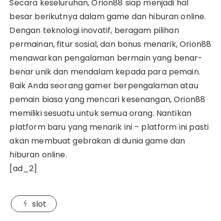
Secara keseluruhan, Orion88 siap menjadi hal
besar berikutnya dalam game dan hiburan online.
Dengan teknologi inovatif, beragam pilihan
permainan, fitur sosial, dan bonus menarik, Orion88
menawarkan pengalaman bermain yang benar-
benar unik dan mendalam kepada para pemain.
Baik Anda seorang gamer berpengalaman atau
pemain biasa yang mencari kesenangan, Orion88
memiliki sesuatu untuk semua orang. Nantikan
platform baru yang menarik ini – platform ini pasti
akan membuat gebrakan di dunia game dan
hiburan online.
[ad_2]
slot