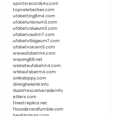
sportsrecords4u.com
topceleberites.com
ufabetting8m4.com
ufabetunionum3.com
ufabetvalueum3.com
ufabetvaultm7.com
ufabetvillageum7.com
ufabetvoicem3.com
waveufabetm4.com
wayang88.net
websiteufabetm4.com
whiteufabetm4.com
anikalappy.com
dininghelsinki.info
duanfrescariverside.info
etilerx.com
finestreplica.net
flounderandfumble.com
healthohunt.com