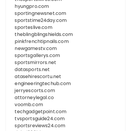
hyungpro.com
sportingnewsnet.com
sportstime24day.com
sporteslive.com
theblingblingshields.com
pinkfrenchtipnails.com
newgamestv.com
sportsgallerys.com
sportsmirrors.net
datasports.net
atasehirescortu.net
engineeringtechub.com
jerryescorts.com
attorneylegal.co
voomb.com
techgadgetpoint.com
tvsportsguide24.com
sportsreviews24.com