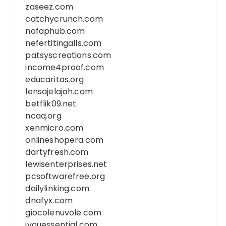
zaseez.com
catchycrunch.com
nofaphub.com
nefertitingalls.com
patsyscreations.com
income4proof.com
educaritas.org
lensajelajah.com
betflik09.net
ncaq.org
xenmicro.com
onlineshopera.com
dartyfresh.com
lewisenterprises.net
pcsoftwarefree.org
dailylinking.com
dnafyx.com
giocolenuvole.com
iyouessential.com