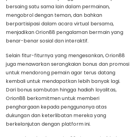
bersaing satu sama lain dalam permainan,
mengobrol dengan teman, dan bahkan
berpartisipasi dalam acara virtual bersama,
menjadikan Orion88 pengalaman bermain yang
benar-benar sosial dan interaktif.
Selain fitur-fiturnya yang mengesankan, Orion88
juga menawarkan serangkaian bonus dan promosi
untuk mendorong pemain agar terus datang
kembali untuk mendapatkan lebih banyak lagi.
Dari bonus sambutan hingga hadiah loyalitas,
Orion88 berkomitmen untuk memberi
penghargaan kepada penggunanya atas
dukungan dan keterlibatan mereka yang
berkelanjutan dengan platform ini.