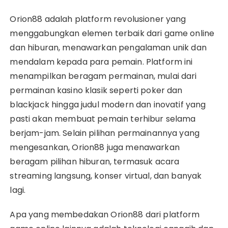
Orion88 adalah platform revolusioner yang
menggabungkan elemen terbaik dari game online
dan hiburan, menawarkan pengalaman unik dan
mendalam kepada para pemain. Platform ini
menampilkan beragam permainan, mulai dari
permainan kasino klasik seperti poker dan
blackjack hingga judul modern dan inovatif yang
pasti akan membuat pemain terhibur selama
berjam-jam. Selain pilihan permainannya yang
mengesankan, Orion88 juga menawarkan
beragam pilihan hiburan, termasuk acara
streaming langsung, konser virtual, dan banyak
lagi.
Apa yang membedakan Orion88 dari platform