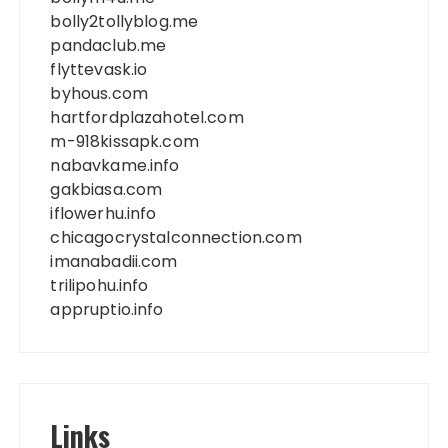
bolly2tollyblog.me
pandaclub.me
flyttevask.io
byhous.com
hartfordplazahotel.com
m-918kissapk.com
nabavkame.info
gakbiasa.com
iflowerhu.info
chicagocrystalconnection.com
imanabadii.com
trilipohu.info
appruptio.info
Links