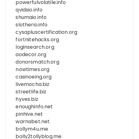
powerfulvolatile.info
qvidsio.info
shumaio.info
slotherio.info
cysapluscertification.org
fortnitehacks.org
loginsearch.org
aodecor.org
donorsmatch.org
nowtimes.org
casinoeing.org
livemocha.biz
streetlife.biz
hyves.biz
enoughinfo.net
pinhive.net
warnabet.net
bollym4u.me
bolly2tollyblog.me