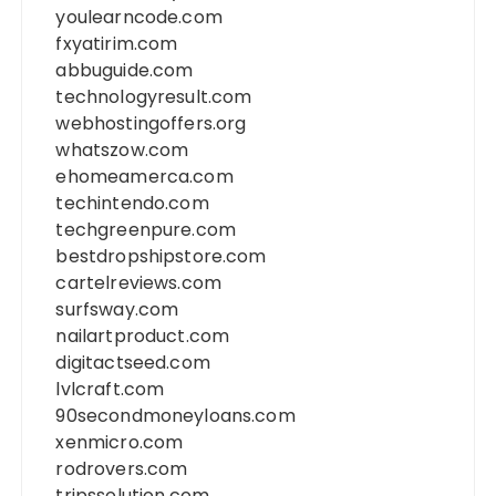
youlearncode.com
fxyatirim.com
abbuguide.com
technologyresult.com
webhostingoffers.org
whatszow.com
ehomeamerca.com
techintendo.com
techgreenpure.com
bestdropshipstore.com
cartelreviews.com
surfsway.com
nailartproduct.com
digitactseed.com
lvlcraft.com
90secondmoneyloans.com
xenmicro.com
rodrovers.com
tripssolution.com