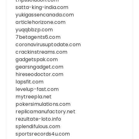
satta-king-india.com
yukigassencanada.com
articlehorizone.com
yuqqbbzp.com
7betagents6.com
coronavirusuptodate.com
crackinstreams.com
gadgetspak.com
gearsngadget.com
hireseodoctor.com
lapsfit.com
levelup-fast.com
mytreepla.net
pokersimulations.com
replicamanufactory.net
rezultate-loto.info
splendifulous.com
sportsrecords4u.com