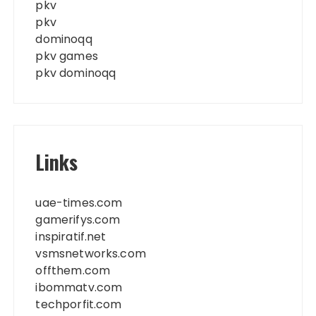
pkv
pkv
dominoqq
pkv games
pkv dominoqq
Links
uae-times.com
gamerifys.com
inspiratif.net
vsmsnetworks.com
offthem.com
ibommatv.com
techporfit.com