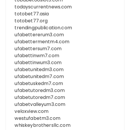
todayscurrentnews.com
totobet77.asia
totobet77.org
trendingpublication.com
ufabettererum3.com
ufabettermentm4.com
ufabettersum7.com
ufabettinwm7.com
ufabettinwum3.com
ufabetunitedm3.com
ufabetunitedm7.com
ufabetuskedm7.com
ufabetutoredm3.com
ufabetutoredm7.com
ufabetvalleyum3.com
veloxview.com
westufabetm3.com
whiskeybrothersllc.com