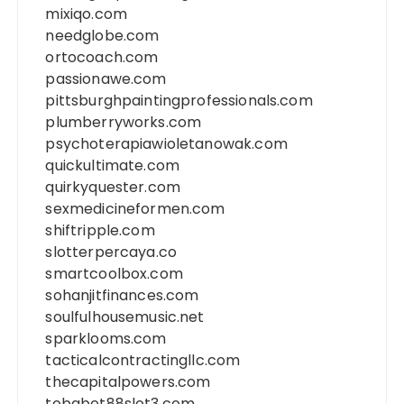
mixiqo.com
needglobe.com
ortocoach.com
passionawe.com
pittsburghpaintingprofessionals.com
plumberryworks.com
psychoterapiawioletanowak.com
quickultimate.com
quirkyquester.com
sexmedicineformen.com
shiftripple.com
slotterpercaya.co
smartcoolbox.com
sohanjitfinances.com
soulfulhousemusic.net
sparklooms.com
tacticalcontractingllc.com
thecapitalpowers.com
tobabet88slot3.com