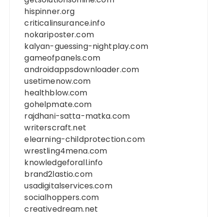
hispinner.org
criticalinsurance.info
nokariposter.com
kalyan-guessing-nightplay.com
gameofpanels.com
androidappsdownloader.com
usetimenow.com
healthblow.com
gohelpmate.com
rajdhani-satta-matka.com
writerscraft.net
elearning-childprotection.com
wrestling4mena.com
knowledgeforall.info
brand2lastio.com
usadigitalservices.com
socialhoppers.com
creativedream.net