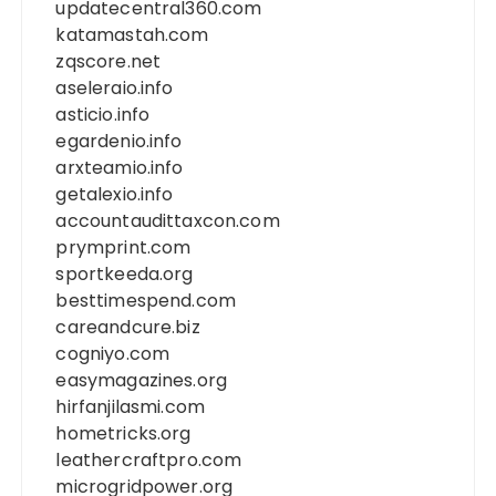
updatecentral360.com
katamastah.com
zqscore.net
aseleraio.info
asticio.info
egardenio.info
arxteamio.info
getalexio.info
accountaudittaxcon.com
prymprint.com
sportkeeda.org
besttimespend.com
careandcure.biz
cogniyo.com
easymagazines.org
hirfanjilasmi.com
hometricks.org
leathercraftpro.com
microgridpower.org