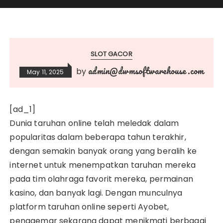
SLOT GACOR
admin@dwmsoftwarehouse.com
by
May 11, 2025
[ad_1]
Dunia taruhan online telah meledak dalam
popularitas dalam beberapa tahun terakhir,
dengan semakin banyak orang yang beralih ke
internet untuk menempatkan taruhan mereka
pada tim olahraga favorit mereka, permainan
kasino, dan banyak lagi. Dengan munculnya
platform taruhan online seperti Ayobet,
penggemar sekarang dapat menikmati berbagai