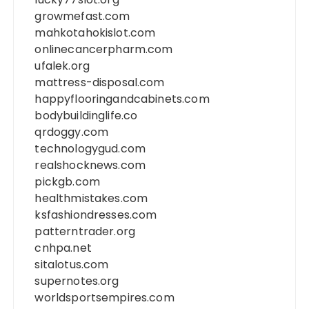
growmefast.com
mahkotahokislot.com
onlinecancerpharm.com
ufalek.org
mattress-disposal.com
happyflooringandcabinets.com
bodybuildinglife.co
qrdoggy.com
technologygud.com
realshocknews.com
pickgb.com
healthmistakes.com
ksfashiondresses.com
patterntrader.org
cnhpa.net
sitalotus.com
supernotes.org
worldsportsempires.com