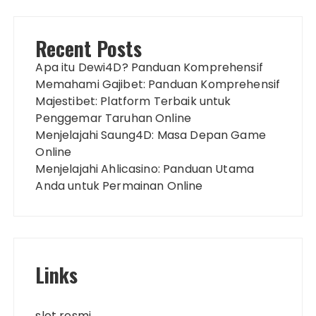
Recent Posts
Apa itu Dewi4D? Panduan Komprehensif
Memahami Gajibet: Panduan Komprehensif
Majestibet: Platform Terbaik untuk
Penggemar Taruhan Online
Menjelajahi Saung4D: Masa Depan Game
Online
Menjelajahi Ahlicasino: Panduan Utama
Anda untuk Permainan Online
Links
slot resmi