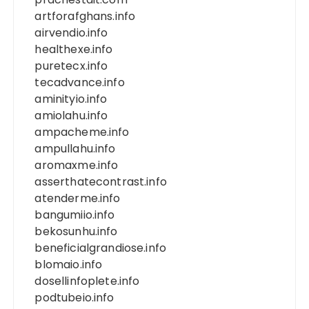
artforafghans.info
airvendio.info
healthexe.info
puretecx.info
tecadvance.info
aminityio.info
amiolahu.info
ampacheme.info
ampullahu.info
aromaxme.info
asserthatecontrast.info
atenderme.info
bangumiio.info
bekosunhu.info
beneficialgrandiose.info
blomaio.info
dosellinfoplete.info
podtubeio.info