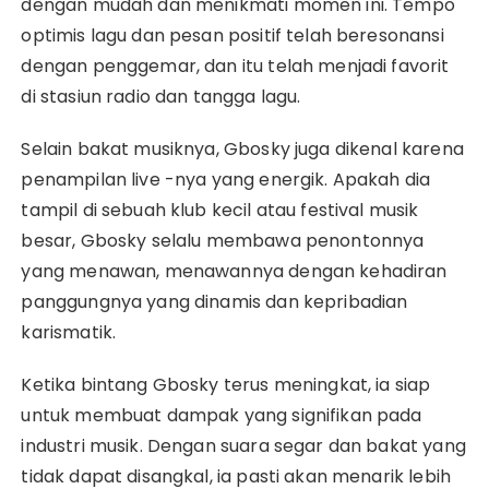
dengan mudah dan menikmati momen ini. Tempo
optimis lagu dan pesan positif telah beresonansi
dengan penggemar, dan itu telah menjadi favorit
di stasiun radio dan tangga lagu.
Selain bakat musiknya, Gbosky juga dikenal karena
penampilan live -nya yang energik. Apakah dia
tampil di sebuah klub kecil atau festival musik
besar, Gbosky selalu membawa penontonnya
yang menawan, menawannya dengan kehadiran
panggungnya yang dinamis dan kepribadian
karismatik.
Ketika bintang Gbosky terus meningkat, ia siap
untuk membuat dampak yang signifikan pada
industri musik. Dengan suara segar dan bakat yang
tidak dapat disangkal, ia pasti akan menarik lebih