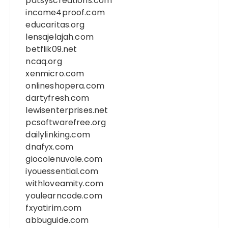
patsyscreations.com
income4proof.com
educaritas.org
lensajelajah.com
betflik09.net
ncaq.org
xenmicro.com
onlineshopera.com
dartyfresh.com
lewisenterprises.net
pcsoftwarefree.org
dailylinking.com
dnafyx.com
giocolenuvole.com
iyouessential.com
withloveamity.com
youlearncode.com
fxyatirim.com
abbuguide.com