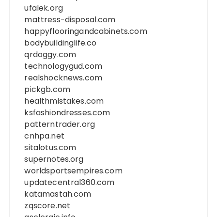
ufalek.org
mattress-disposal.com
happyflooringandcabinets.com
bodybuildinglife.co
qrdoggy.com
technologygud.com
realshocknews.com
pickgb.com
healthmistakes.com
ksfashiondresses.com
patterntrader.org
cnhpa.net
sitalotus.com
supernotes.org
worldsportsempires.com
updatecentral360.com
katamastah.com
zqscore.net