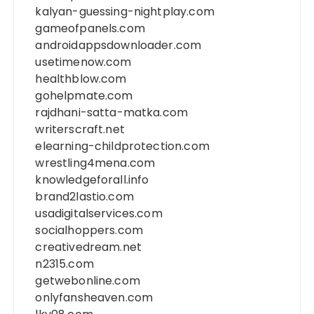
kalyan-guessing-nightplay.com
gameofpanels.com
androidappsdownloader.com
usetimenow.com
healthblow.com
gohelpmate.com
rajdhani-satta-matka.com
writerscraft.net
elearning-childprotection.com
wrestling4mena.com
knowledgeforall.info
brand2lastio.com
usadigitalservices.com
socialhoppers.com
creativedream.net
n2315.com
getwebonline.com
onlyfansheaven.com