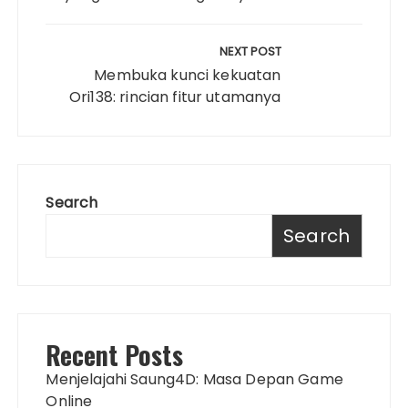
NEXT POST
Membuka kunci kekuatan
Ori138: rincian fitur utamanya
Search
Search
Recent Posts
Menjelajahi Saung4D: Masa Depan Game
Online