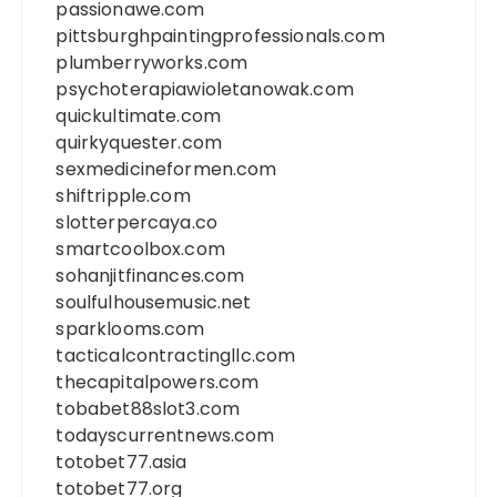
passionawe.com
pittsburghpaintingprofessionals.com
plumberryworks.com
psychoterapiawioletanowak.com
quickultimate.com
quirkyquester.com
sexmedicineformen.com
shiftripple.com
slotterpercaya.co
smartcoolbox.com
sohanjitfinances.com
soulfulhousemusic.net
sparklooms.com
tacticalcontractingllc.com
thecapitalpowers.com
tobabet88slot3.com
todayscurrentnews.com
totobet77.asia
totobet77.org