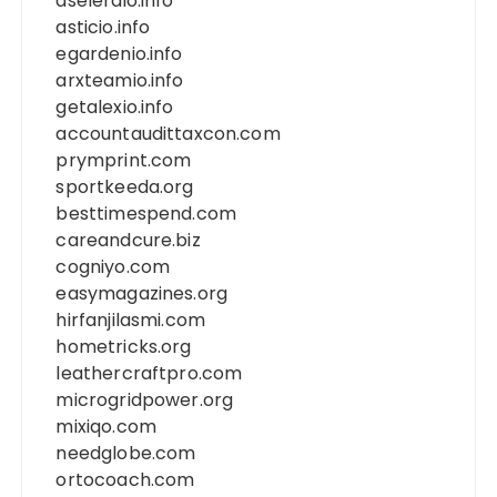
aseleraio.info
asticio.info
egardenio.info
arxteamio.info
getalexio.info
accountaudittaxcon.com
prymprint.com
sportkeeda.org
besttimespend.com
careandcure.biz
cogniyo.com
easymagazines.org
hirfanjilasmi.com
hometricks.org
leathercraftpro.com
microgridpower.org
mixiqo.com
needglobe.com
ortocoach.com