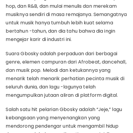
hop, dan R&B, dan mulai menulis dan merekam
musiknya sendiri di masa remajanya. Semangatnya
untuk musik hanya tumbuh lebih kuat selama
bertahun -tahun, dan dia tahu bahwa dia ingin
mengejar karir di industri ini.
Suara Gbosky adalah perpaduan dari berbagai
genre, elemen campuran dari Afrobeat, dancehall,
dan musik pop. Melodi dan ketukannya yang
menarik telah menarik perhatian pecinta musik di
seluruh dunia, dan lagu -lagunya telah
mengumpulkan jutaan aliran di platform digital.
Salah satu hit pelarian Gbosky adalah “Jeje,” lagu
kebangsaan yang menyenangkan yang
mendorong pendengar untuk mengambil hidup