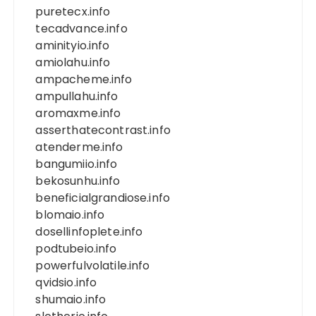
puretecx.info
tecadvance.info
aminityio.info
amiolahu.info
ampacheme.info
ampullahu.info
aromaxme.info
asserthatecontrast.info
atenderme.info
bangumiio.info
bekosunhu.info
beneficialgrandiose.info
blomaio.info
dosellinfoplete.info
podtubeio.info
powerfulvolatile.info
qvidsio.info
shumaio.info