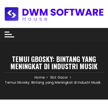
Skip
to
content
TEMUI GBOSKY: BINTANG YANG
MENINGKAT DI INDUSTRI MUSIK
Home
Slot Gacor
Temui Gbosky: Bintang yang Meningkat di Industri Musik