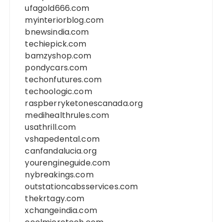
ufagold666.com
myinteriorblog.com
bnewsindia.com
techiepick.com
bamzyshop.com
pondycars.com
techonfutures.com
techoologic.com
raspberryketonescanada.org
medihealthrules.com
usathrill.com
vshapedental.com
canfandalucia.org
yourengineguide.com
nybreakings.com
outstationcabsservices.com
thekrtagy.com
xchangeindia.com