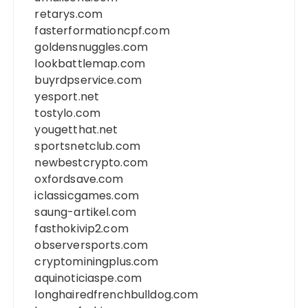
retarys.com
fasterformationcpf.com
goldensnuggles.com
lookbattlemap.com
buyrdpservice.com
yesport.net
tostylo.com
yougetthat.net
sportsnetclub.com
newbestcrypto.com
oxfordsave.com
iclassicgames.com
saung-artikel.com
fasthokivip2.com
observersports.com
cryptominingplus.com
aquinoticiaspe.com
longhairedfrenchbulldog.com