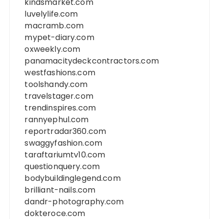
kindsmarket.com
luvelylife.com
macramb.com
mypet-diary.com
oxweekly.com
panamacitydeckcontractors.com
westfashions.com
toolshandy.com
travelstager.com
trendinspires.com
rannyephul.com
reportradar360.com
swaggyfashion.com
taraftariumtv10.com
questionquery.com
bodybuildinglegend.com
brilliant-nails.com
dandr-photography.com
dokteroce.com