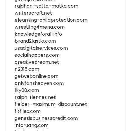
rajdhani-satta-matka.com
writerscraft.net
elearning-childprotection.com
wrestling4mena.com
knowledgeforall.info
brand2lastio.com
usadigitalservices.com
socialhoppers.com
creativedream.net
n2315.com
getwebonline.com
onlyfansheaven.com
lky08.com
ralph-fiennes.net
fielder-maximum-discount.net
fitfllex.com
genesisbusinesscredit.com
inforuang.com