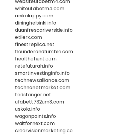
websiteufabetm4.com
whiteufabetm4.com
anikalappy.com
dininghelsinki.info
duanfrescariverside.info
etilerx.com
finestreplica.net
flounderandfumble.com
healthohunt.com
retefuturah.info
smartinvestinginfo.info
technewsalliance.com
technonetmarket.com
tedstanger.net
ufabett732um3.com
uskola.info
wagonpaints.info
waitfornext.com
clearvisionmarketing.co