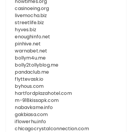
nowtimes.org
casinoeing.org
livemocha.biz
streetlife.biz
hyves.biz
enoughinfo.net
pinhive.net
warnabet.net
bollym4u.me
bolly2tollyblog.me
pandaclub.me
flyttevask.io
byhous.com
hartfordplazahotel.com
m-918kissapk.com
nabavkame.info
gakbiasa.com
iflowerhu.info
chicagocrystalconnection.com