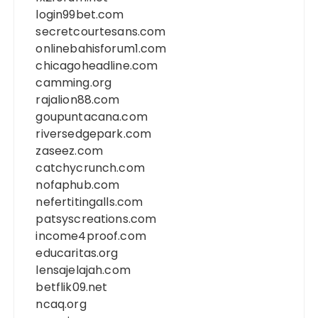
login99bet.com
secretcourtesans.com
onlinebahisforum1.com
chicagoheadline.com
camming.org
rajalion88.com
goupuntacana.com
riversedgepark.com
zaseez.com
catchycrunch.com
nofaphub.com
nefertitingalls.com
patsyscreations.com
income4proof.com
educaritas.org
lensajelajah.com
betflik09.net
ncaq.org