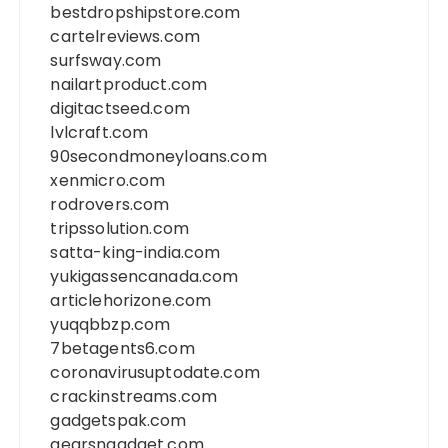
bestdropshipstore.com
cartelreviews.com
surfsway.com
nailartproduct.com
digitactseed.com
lvlcraft.com
90secondmoneyloans.com
xenmicro.com
rodrovers.com
tripssolution.com
satta-king-india.com
yukigassencanada.com
articlehorizone.com
yuqqbbzp.com
7betagents6.com
coronavirusuptodate.com
crackinstreams.com
gadgetspak.com
gearsngadget.com