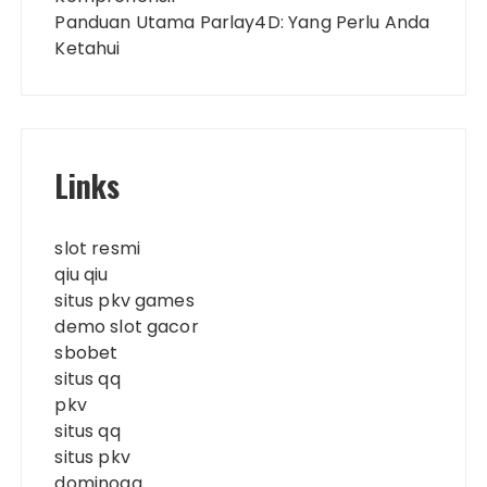
Panduan Utama Parlay4D: Yang Perlu Anda
Ketahui
Links
slot resmi
qiu qiu
situs pkv games
demo slot gacor
sbobet
situs qq
pkv
situs qq
situs pkv
dominoqq