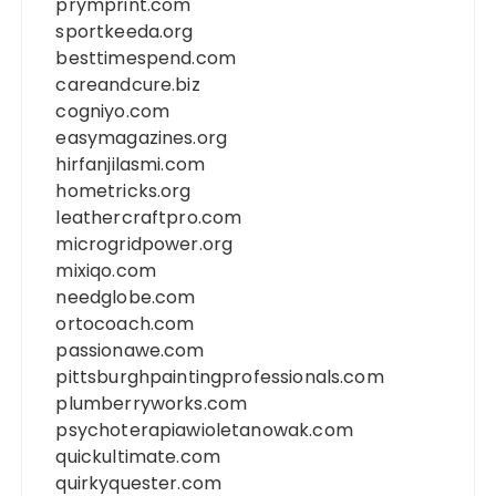
prymprint.com
sportkeeda.org
besttimespend.com
careandcure.biz
cogniyo.com
easymagazines.org
hirfanjilasmi.com
hometricks.org
leathercraftpro.com
microgridpower.org
mixiqo.com
needglobe.com
ortocoach.com
passionawe.com
pittsburghpaintingprofessionals.com
plumberryworks.com
psychoterapiawioletanowak.com
quickultimate.com
quirkyquester.com