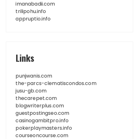
imanabadii.com
trilipohu.info
appruptio.info
Links
punjwanis.com
the-parcs-clematiscondos.com
jusu-gb.com
thecarepet.com
blogwriterplus.com
guestpostingseo.com
casinogambitpro.info
pokerplaymasters.info
courseoncourse.com