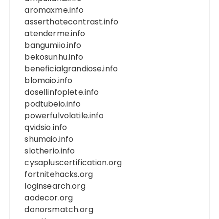
aromaxme.info
asserthatecontrast.info
atenderme.info
bangumiio.info
bekosunhu.info
beneficialgrandiose.info
blomaio.info
dosellinfoplete.info
podtubeio.info
powerfulvolatile.info
qvidsio.info
shumaio.info
slotherio.info
cysapluscertification.org
fortnitehacks.org
loginsearch.org
aodecor.org
donorsmatch.org