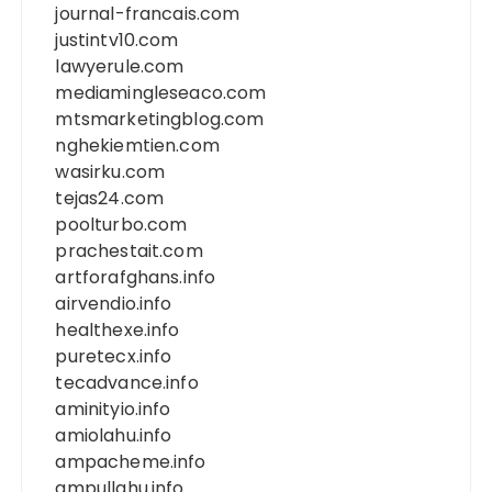
journal-francais.com
justintv10.com
lawyerule.com
mediamingleseaco.com
mtsmarketingblog.com
nghekiemtien.com
wasirku.com
tejas24.com
poolturbo.com
prachestait.com
artforafghans.info
airvendio.info
healthexe.info
puretecx.info
tecadvance.info
aminityio.info
amiolahu.info
ampacheme.info
ampullahu.info