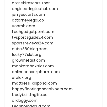
atasehirescortu.net
engineeringtechub.com
jerryescorts.com
attorneylegal.co
voomb.com
techgadgetpoint.com
tvsportsguide24.com
sportsreviews24.com
dubai360blog.com
lucky77slot.org
growmefast.com
mahkotahokislot.com
onlinecancerpharm.com
ufalek.org
mattress-disposal.com
happyflooringandcabinets.com
bodybuildinglife.co
qrdoggy.com
technologygud.com