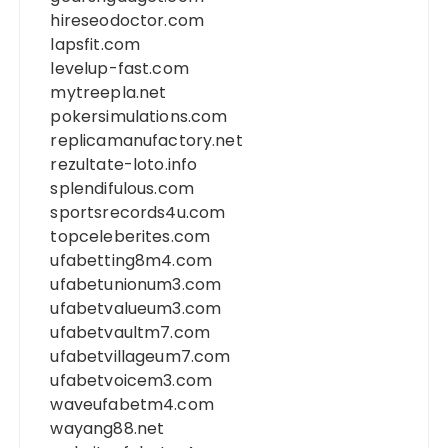
hireseodoctor.com
lapsfit.com
levelup-fast.com
mytreepla.net
pokersimulations.com
replicamanufactory.net
rezultate-loto.info
splendifulous.com
sportsrecords4u.com
topceleberites.com
ufabetting8m4.com
ufabetunionum3.com
ufabetvalueum3.com
ufabetvaultm7.com
ufabetvillageum7.com
ufabetvoicem3.com
waveufabetm4.com
wayang88.net