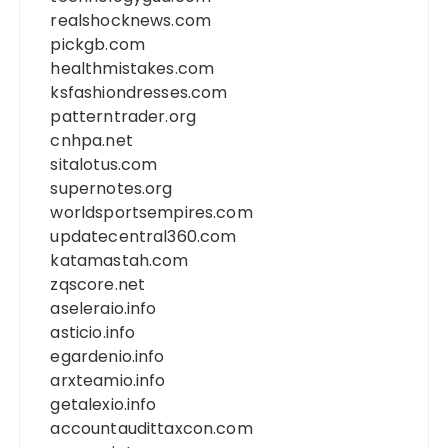
realshocknews.com
pickgb.com
healthmistakes.com
ksfashiondresses.com
patterntrader.org
cnhpa.net
sitalotus.com
supernotes.org
worldsportsempires.com
updatecentral360.com
katamastah.com
zqscore.net
aseleraio.info
asticio.info
egardenio.info
arxteamio.info
getalexio.info
accountaudittaxcon.com