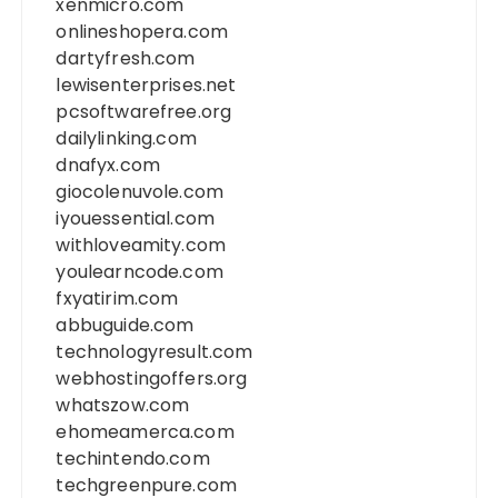
xenmicro.com
onlineshopera.com
dartyfresh.com
lewisenterprises.net
pcsoftwarefree.org
dailylinking.com
dnafyx.com
giocolenuvole.com
iyouessential.com
withloveamity.com
youlearncode.com
fxyatirim.com
abbuguide.com
technologyresult.com
webhostingoffers.org
whatszow.com
ehomeamerca.com
techintendo.com
techgreenpure.com