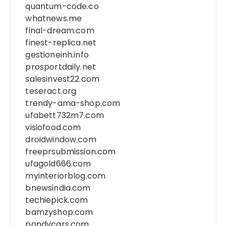
quantum-code.co
whatnews.me
final-dream.com
finest-replica.net
gestioneinh.info
prosportdaily.net
salesinvest22.com
teseract.org
trendy-ama-shop.com
ufabett732m7.com
visiofood.com
droidwindow.com
freeprsubmission.com
ufagold666.com
myinteriorblog.com
bnewsindia.com
techiepick.com
bamzyshop.com
pondycars.com