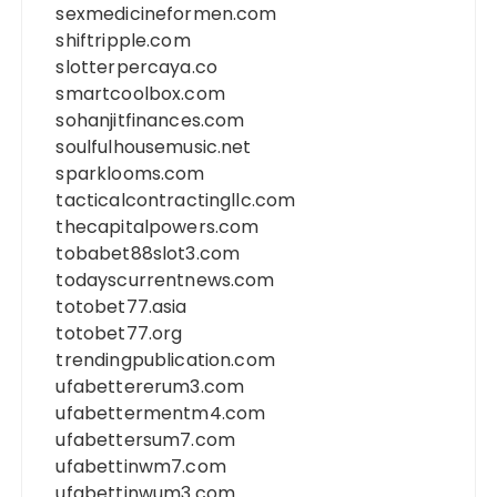
sexmedicineformen.com
shiftripple.com
slotterpercaya.co
smartcoolbox.com
sohanjitfinances.com
soulfulhousemusic.net
sparklooms.com
tacticalcontractingllc.com
thecapitalpowers.com
tobabet88slot3.com
todayscurrentnews.com
totobet77.asia
totobet77.org
trendingpublication.com
ufabettererum3.com
ufabettermentm4.com
ufabettersum7.com
ufabettinwm7.com
ufabettinwum3.com