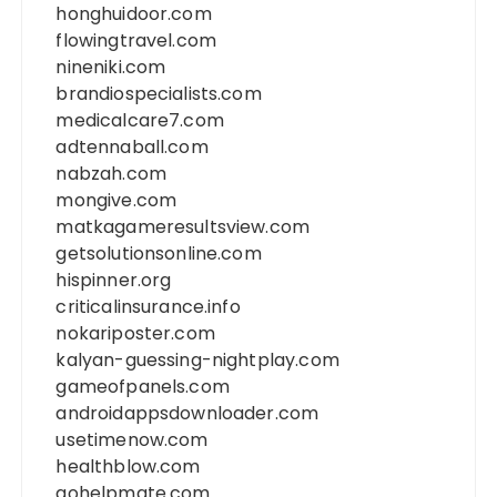
honghuidoor.com
flowingtravel.com
nineniki.com
brandiospecialists.com
medicalcare7.com
adtennaball.com
nabzah.com
mongive.com
matkagameresultsview.com
getsolutionsonline.com
hispinner.org
criticalinsurance.info
nokariposter.com
kalyan-guessing-nightplay.com
gameofpanels.com
androidappsdownloader.com
usetimenow.com
healthblow.com
gohelpmate.com