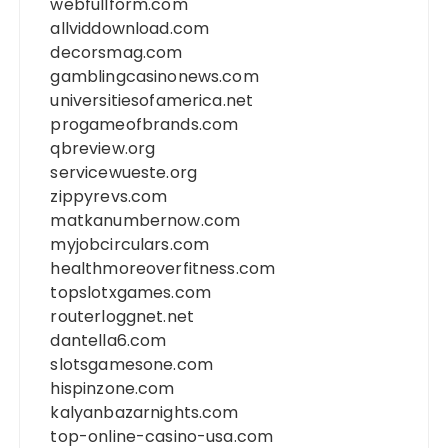
webfullform.com
allviddownload.com
decorsmag.com
gamblingcasinonews.com
universitiesofamerica.net
progameofbrands.com
qbreview.org
servicewueste.org
zippyrevs.com
matkanumbernow.com
myjobcirculars.com
healthmoreoverfitness.com
topslotxgames.com
routerloggnet.net
dantella6.com
slotsgamesone.com
hispinzone.com
kalyanbazarnights.com
top-online-casino-usa.com