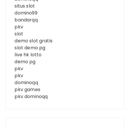
situs slot
domino99
bandarqq
pkv
slot
demo slot gratis
slot demo pg
live hk lotto
demo pg
pkv
pkv
dominoqq
pkv games
pkv dominoqq