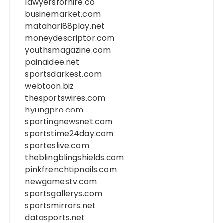
lawyersforhire.co
businemarket.com
matahari88play.net
moneydescriptor.com
youthsmagazine.com
painaidee.net
sportsdarkest.com
webtoon.biz
thesportswires.com
hyungpro.com
sportingnewsnet.com
sportstime24day.com
sporteslive.com
theblingblingshields.com
pinkfrenchtipnails.com
newgamestv.com
sportsgallerys.com
sportsmirrors.net
datasports.net