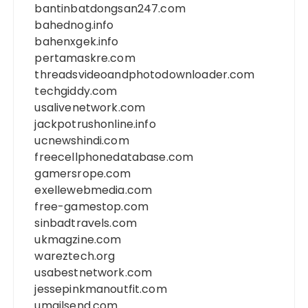
bantinbatdongsan247.com
bahednog.info
bahenxgek.info
pertamaskre.com
threadsvideoandphotodownloader.com
techgiddy.com
usalivenetwork.com
jackpotrushonline.info
ucnewshindi.com
freecellphonedatabase.com
gamersrope.com
exellewebmedia.com
free-gamestop.com
sinbadtravels.com
ukmagzine.com
wareztech.org
usabestnetwork.com
jessepinkmanoutfit.com
umailsend.com