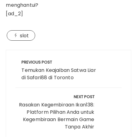
menghantui?
[ad_2]
slot
Post
navigation
PREVIOUS POST
Temukan Keajaiban Satwa Liar
di Safari88 di Toronto
NEXT POST
Rasakan Kegembiraan Ikan138:
Platform Pilihan Anda untuk
Kegembiraan Bermain Game
Tanpa Akhir