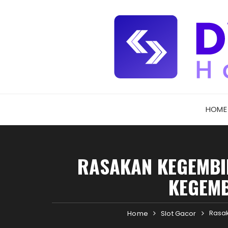
Skip
to
content
HOME
RASAKAN KEGEMBI
KEGEMB
Rasak
Home
Slot Gacor