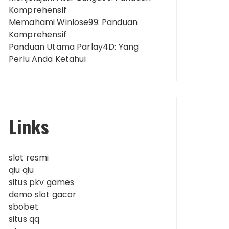
Komprehensif
Memahami Winlose99: Panduan
Komprehensif
Panduan Utama Parlay4D: Yang
Perlu Anda Ketahui
Links
slot resmi
qiu qiu
situs pkv games
demo slot gacor
sbobet
situs qq