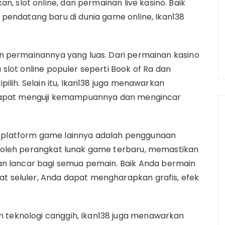
 slot online, dan permainan live kasino. Baik
endatang baru di dunia game online, Ikan138
han permainannya yang luas. Dari permainan kasino
a slot online populer seperti Book of Ra dan
ipilih. Selain itu, Ikan138 juga menawarkan
dapat menguji kemampuannya dan mengincar
i platform game lainnya adalah penggunaan
ng oleh perangkat lunak game terbaru, memastikan
 lancar bagi semua pemain. Baik Anda bermain
at seluler, Anda dapat mengharapkan grafis, efek
n teknologi canggih, Ikan138 juga menawarkan