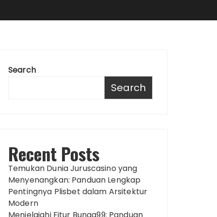
Search
Search
Recent Posts
Temukan Dunia Juruscasino yang
Menyenangkan: Panduan Lengkap
Pentingnya Plisbet dalam Arsitektur
Modern
Menjelajahi Fitur Bunga99: Panduan