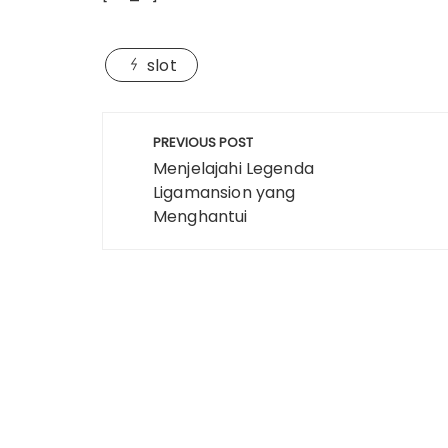
slot
Post
PREVIOUS POST
navigation
Menjelajahi Legenda
Ligamansion yang
Menghantui