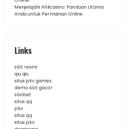
Online
Menjelajahi Ahlicasino: Panduan Utama
Anda untuk Permainan Online
Links
slot resmi
qiu qiu
situs pkv games
demo slot gacor
sbobet
situs qq
pkv
situs qq
situs pkv