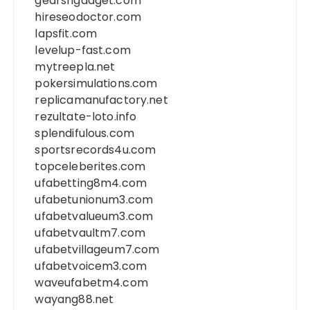
gearsngadget.com
hireseodoctor.com
lapsfit.com
levelup-fast.com
mytreepla.net
pokersimulations.com
replicamanufactory.net
rezultate-loto.info
splendifulous.com
sportsrecords4u.com
topceleberites.com
ufabetting8m4.com
ufabetunionum3.com
ufabetvalueum3.com
ufabetvaultm7.com
ufabetvillageum7.com
ufabetvoicem3.com
waveufabetm4.com
wayang88.net