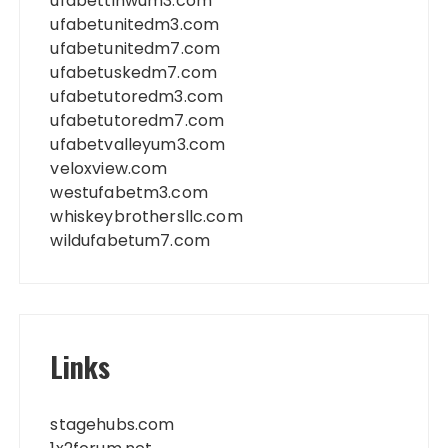
ufabettinwum3.com
ufabetunitedm3.com
ufabetunitedm7.com
ufabetuskedm7.com
ufabetutoredm3.com
ufabetutoredm7.com
ufabetvalleyum3.com
veloxview.com
westufabetm3.com
whiskeybrothersllc.com
wildufabetum7.com
Links
stagehubs.com