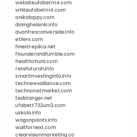
websiteufabetm4.com
whiteufabetm4.com
anikalappy.com
dininghelsinki.info
duanfrescariverside.info
etilerx.com
finestreplica.net
flounderandfumble.com
healthohunt.com
retefuturah.info
smartinvestinginfo.info
technewsalliance.com
technonetmarket.com
tedstanger.net
ufabett732um3.com
uskola.info
wagonpaints.info
waitfornext.com
clearvisionmarketing.co