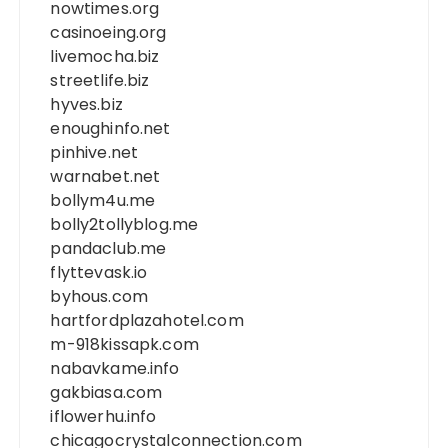
nowtimes.org
casinoeing.org
livemocha.biz
streetlife.biz
hyves.biz
enoughinfo.net
pinhive.net
warnabet.net
bollym4u.me
bolly2tollyblog.me
pandaclub.me
flyttevask.io
byhous.com
hartfordplazahotel.com
m-918kissapk.com
nabavkame.info
gakbiasa.com
iflowerhu.info
chicagocrystalconnection.com