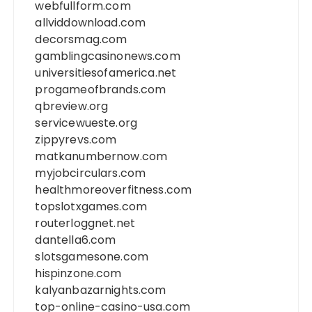
webfullform.com
allviddownload.com
decorsmag.com
gamblingcasinonews.com
universitiesofamerica.net
progameofbrands.com
qbreview.org
servicewueste.org
zippyrevs.com
matkanumbernow.com
myjobcirculars.com
healthmoreoverfitness.com
topslotxgames.com
routerloggnet.net
dantella6.com
slotsgamesone.com
hispinzone.com
kalyanbazarnights.com
top-online-casino-usa.com