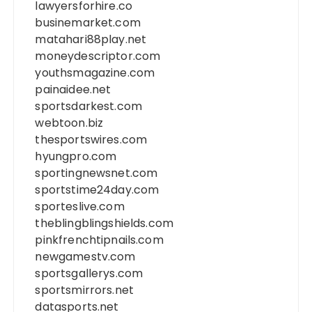
lawyersforhire.co
businemarket.com
matahari88play.net
moneydescriptor.com
youthsmagazine.com
painaidee.net
sportsdarkest.com
webtoon.biz
thesportswires.com
hyungpro.com
sportingnewsnet.com
sportstime24day.com
sporteslive.com
theblingblingshields.com
pinkfrenchtipnails.com
newgamestv.com
sportsgallerys.com
sportsmirrors.net
datasports.net