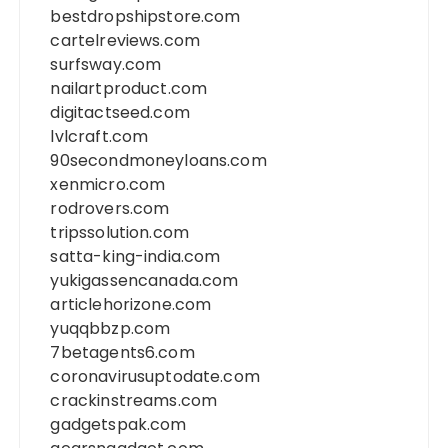
bestdropshipstore.com
cartelreviews.com
surfsway.com
nailartproduct.com
digitactseed.com
lvlcraft.com
90secondmoneyloans.com
xenmicro.com
rodrovers.com
tripssolution.com
satta-king-india.com
yukigassencanada.com
articlehorizone.com
yuqqbbzp.com
7betagents6.com
coronavirusuptodate.com
crackinstreams.com
gadgetspak.com