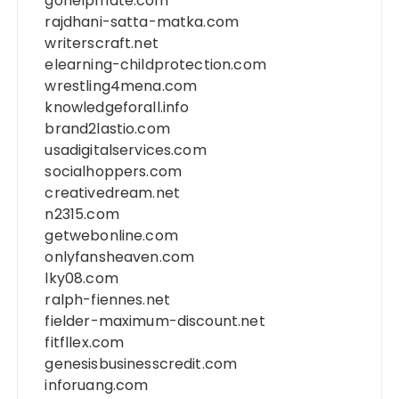
gohelpmate.com
rajdhani-satta-matka.com
writerscraft.net
elearning-childprotection.com
wrestling4mena.com
knowledgeforall.info
brand2lastio.com
usadigitalservices.com
socialhoppers.com
creativedream.net
n2315.com
getwebonline.com
onlyfansheaven.com
lky08.com
ralph-fiennes.net
fielder-maximum-discount.net
fitfllex.com
genesisbusinesscredit.com
inforuang.com