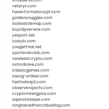
umailsend.com
retarys.com
fasterformationcpf.com
goldensnuggles.com
lookbattlemap.com
buyrdpservice.com
yesport.net
tostylo.com
yougetthat.net
sportsnetclub.com
newbestcrypto.com
oxfordsave.com
iclassicgames.com
saung-artikel.com
fasthokivip2.com
observersports.com
cryptominingplus.com
aquinoticiaspe.com
longhairedfrenchbulldog.com