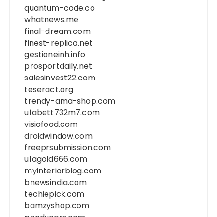
quantum-code.co
whatnews.me
final-dream.com
finest-replica.net
gestioneinh.info
prosportdaily.net
salesinvest22.com
teseract.org
trendy-ama-shop.com
ufabett732m7.com
visiofood.com
droidwindow.com
freeprsubmission.com
ufagold666.com
myinteriorblog.com
bnewsindia.com
techiepick.com
bamzyshop.com