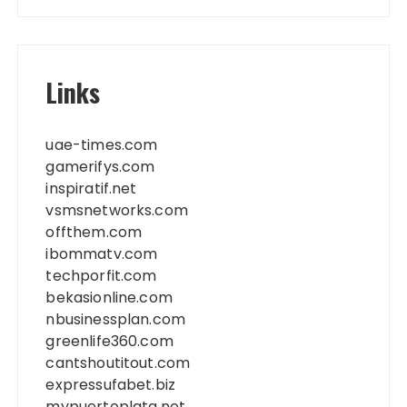
Links
uae-times.com
gamerifys.com
inspiratif.net
vsmsnetworks.com
offthem.com
ibommatv.com
techporfit.com
bekasionline.com
nbusinessplan.com
greenlife360.com
cantshoutitout.com
expressufabet.biz
mypuertoplata.net