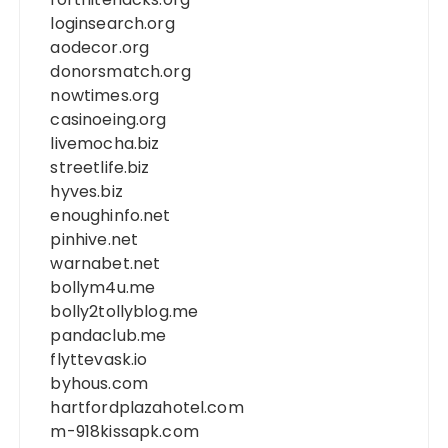
loginsearch.org
aodecor.org
donorsmatch.org
nowtimes.org
casinoeing.org
livemocha.biz
streetlife.biz
hyves.biz
enoughinfo.net
pinhive.net
warnabet.net
bollym4u.me
bolly2tollyblog.me
pandaclub.me
flyttevask.io
byhous.com
hartfordplazahotel.com
m-918kissapk.com