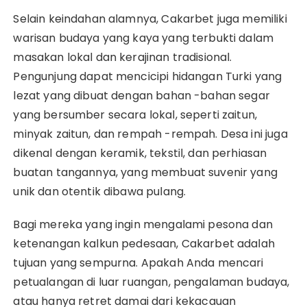
Selain keindahan alamnya, Cakarbet juga memiliki
warisan budaya yang kaya yang terbukti dalam
masakan lokal dan kerajinan tradisional.
Pengunjung dapat mencicipi hidangan Turki yang
lezat yang dibuat dengan bahan -bahan segar
yang bersumber secara lokal, seperti zaitun,
minyak zaitun, dan rempah -rempah. Desa ini juga
dikenal dengan keramik, tekstil, dan perhiasan
buatan tangannya, yang membuat suvenir yang
unik dan otentik dibawa pulang.
Bagi mereka yang ingin mengalami pesona dan
ketenangan kalkun pedesaan, Cakarbet adalah
tujuan yang sempurna. Apakah Anda mencari
petualangan di luar ruangan, pengalaman budaya,
atau hanya retret damai dari kekacauan