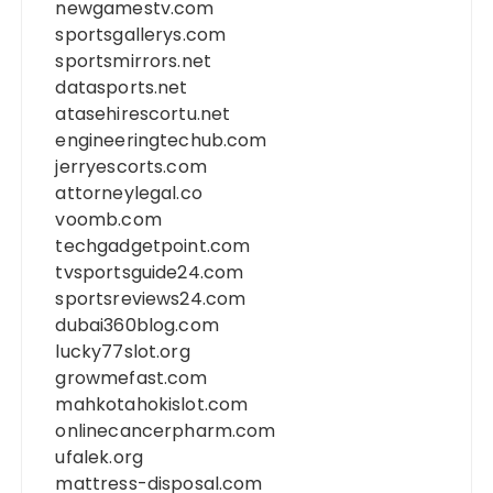
newgamestv.com
sportsgallerys.com
sportsmirrors.net
datasports.net
atasehirescortu.net
engineeringtechub.com
jerryescorts.com
attorneylegal.co
voomb.com
techgadgetpoint.com
tvsportsguide24.com
sportsreviews24.com
dubai360blog.com
lucky77slot.org
growmefast.com
mahkotahokislot.com
onlinecancerpharm.com
ufalek.org
mattress-disposal.com