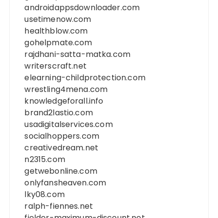
androidappsdownloader.com
usetimenow.com
healthblow.com
gohelpmate.com
rajdhani-satta-matka.com
writerscraft.net
elearning-childprotection.com
wrestling4mena.com
knowledgeforall.info
brand2lastio.com
usadigitalservices.com
socialhoppers.com
creativedream.net
n2315.com
getwebonline.com
onlyfansheaven.com
lky08.com
ralph-fiennes.net
fielder-maximum-discount.net