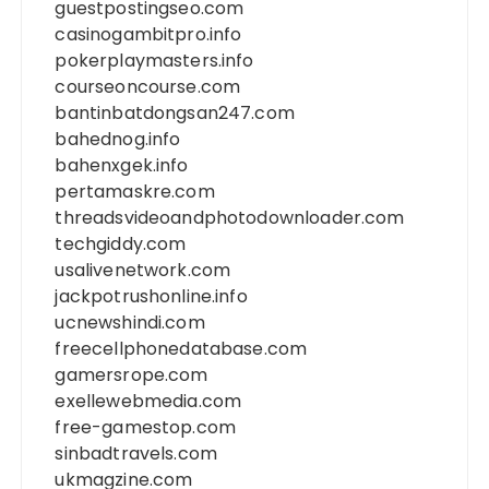
guestpostingseo.com
casinogambitpro.info
pokerplaymasters.info
courseoncourse.com
bantinbatdongsan247.com
bahednog.info
bahenxgek.info
pertamaskre.com
threadsvideoandphotodownloader.com
techgiddy.com
usalivenetwork.com
jackpotrushonline.info
ucnewshindi.com
freecellphonedatabase.com
gamersrope.com
exellewebmedia.com
free-gamestop.com
sinbadtravels.com
ukmagzine.com