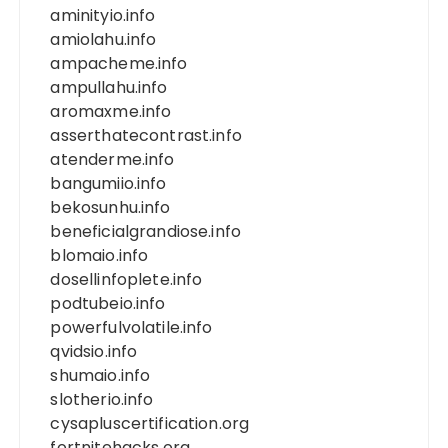
aminityio.info
amiolahu.info
ampacheme.info
ampullahu.info
aromaxme.info
asserthatecontrast.info
atenderme.info
bangumiio.info
bekosunhu.info
beneficialgrandiose.info
blomaio.info
dosellinfoplete.info
podtubeio.info
powerfulvolatile.info
qvidsio.info
shumaio.info
slotherio.info
cysapluscertification.org
fortnitehacks.org