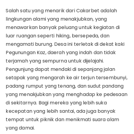
Salah satu yang menarik dari Cakarbet adalah
lingkungan alami yang menakjubkan, yang
menawarkan banyak peluang untuk kegiatan di
luar ruangan seperti hiking, bersepeda, dan
mengamati burung. Desa ini terletak di dekat kaki
Pegunungan Kaz, daerah yang indah dan tidak
terjamah yang sempurna untuk dijelajahi.
Pengunjung dapat mendaki di sepanjang jalan
setapak yang mengarah ke air terjun tersembunyi,
padang rumput yang tenang, dan sudut pandang
yang menakjubkan yang menghadap ke pedesaan
di sekitarnya. Bagi mereka yang lebih suka
kecepatan yang lebih santai, ada juga banyak
tempat untuk piknik dan menikmati suara alam
yang damai.