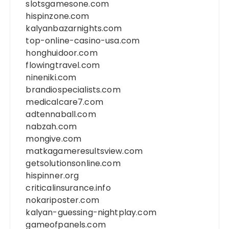
slotsgamesone.com
hispinzone.com
kalyanbazarnights.com
top-online-casino-usa.com
honghuidoor.com
flowingtravel.com
nineniki.com
brandiospecialists.com
medicalcare7.com
adtennaball.com
nabzah.com
mongive.com
matkagameresultsview.com
getsolutionsonline.com
hispinner.org
criticalinsurance.info
nokariposter.com
kalyan-guessing-nightplay.com
gameofpanels.com