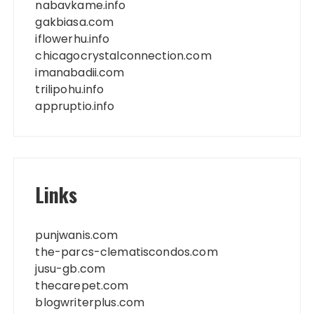
nabavkame.info
gakbiasa.com
iflowerhu.info
chicagocrystalconnection.com
imanabadii.com
trilipohu.info
appruptio.info
Links
punjwanis.com
the-parcs-clematiscondos.com
jusu-gb.com
thecarepet.com
blogwriterplus.com