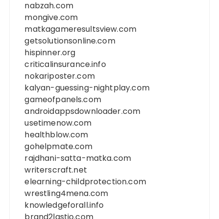
nabzah.com
mongive.com
matkagameresultsview.com
getsolutionsonline.com
hispinner.org
criticalinsurance.info
nokariposter.com
kalyan-guessing-nightplay.com
gameofpanels.com
androidappsdownloader.com
usetimenow.com
healthblow.com
gohelpmate.com
rajdhani-satta-matka.com
writerscraft.net
elearning-childprotection.com
wrestling4mena.com
knowledgeforall.info
brand2lastio.com