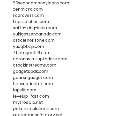
90secondmoneyloans.com
xenmicro.com
rodrovers.com
tripssolution.com
satta-king-india.com
yukigassencanada.com
articlehorizone.com
yuqqbbzp.com
7betagents6.com
coronavirusuptodate.com
crackinstreams.com
gadgetspak.com
gearsngadget.com
hireseodoctor.com
lapsfit.com
levelup-fast.com
mytreepla.net
pokersimulations.com
replicamanufactory.net