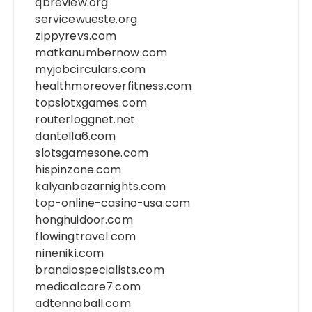
qbreview.org
servicewueste.org
zippyrevs.com
matkanumbernow.com
myjobcirculars.com
healthmoreoverfitness.com
topslotxgames.com
routerloggnet.net
dantella6.com
slotsgamesone.com
hispinzone.com
kalyanbazarnights.com
top-online-casino-usa.com
honghuidoor.com
flowingtravel.com
nineniki.com
brandiospecialists.com
medicalcare7.com
adtennaball.com