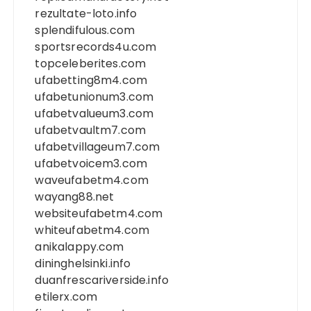
rezultate-loto.info
splendifulous.com
sportsrecords4u.com
topceleberites.com
ufabetting8m4.com
ufabetunionum3.com
ufabetvalueum3.com
ufabetvaultm7.com
ufabetvillageum7.com
ufabetvoicem3.com
waveufabetm4.com
wayang88.net
websiteufabetm4.com
whiteufabetm4.com
anikalappy.com
dininghelsinki.info
duanfrescariverside.info
etilerx.com