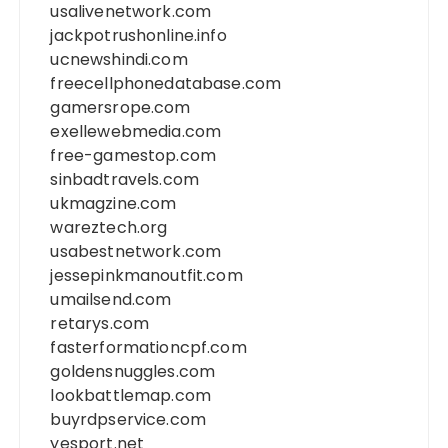
usalivenetwork.com
jackpotrushonline.info
ucnewshindi.com
freecellphonedatabase.com
gamersrope.com
exellewebmedia.com
free-gamestop.com
sinbadtravels.com
ukmagzine.com
wareztech.org
usabestnetwork.com
jessepinkmanoutfit.com
umailsend.com
retarys.com
fasterformationcpf.com
goldensnuggles.com
lookbattlemap.com
buyrdpservice.com
yesport.net