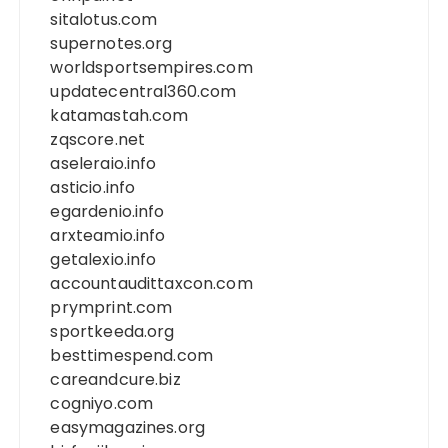
sitalotus.com
supernotes.org
worldsportsempires.com
updatecentral360.com
katamastah.com
zqscore.net
aseleraio.info
asticio.info
egardenio.info
arxteamio.info
getalexio.info
accountaudittaxcon.com
prymprint.com
sportkeeda.org
besttimespend.com
careandcure.biz
cogniyo.com
easymagazines.org