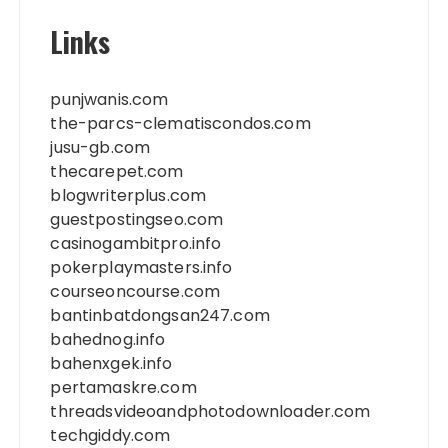
Links
punjwanis.com
the-parcs-clematiscondos.com
jusu-gb.com
thecarepet.com
blogwriterplus.com
guestpostingseo.com
casinogambitpro.info
pokerplaymasters.info
courseoncourse.com
bantinbatdongsan247.com
bahednog.info
bahenxgek.info
pertamaskre.com
threadsvideoandphotodownloader.com
techgiddy.com