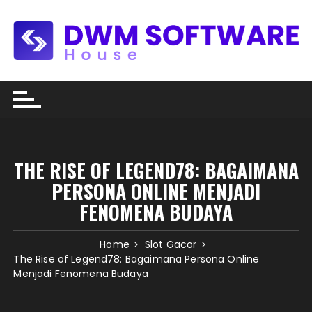
Skip
to
content
THE RISE OF LEGEND78: BAGAIMANA
PERSONA ONLINE MENJADI
FENOMENA BUDAYA
Home
Slot Gacor
The Rise of Legend78: Bagaimana Persona Online
Menjadi Fenomena Budaya