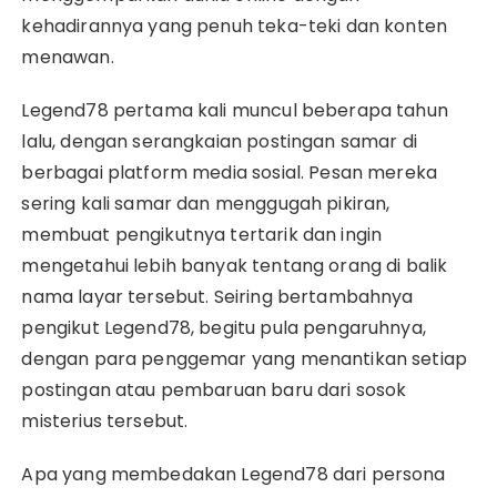
kehadirannya yang penuh teka-teki dan konten
menawan.
Legend78 pertama kali muncul beberapa tahun
lalu, dengan serangkaian postingan samar di
berbagai platform media sosial. Pesan mereka
sering kali samar dan menggugah pikiran,
membuat pengikutnya tertarik dan ingin
mengetahui lebih banyak tentang orang di balik
nama layar tersebut. Seiring bertambahnya
pengikut Legend78, begitu pula pengaruhnya,
dengan para penggemar yang menantikan setiap
postingan atau pembaruan baru dari sosok
misterius tersebut.
Apa yang membedakan Legend78 dari persona