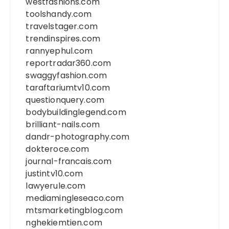
westfashions.com
toolshandy.com
travelstager.com
trendinspires.com
rannyephul.com
reportradar360.com
swaggyfashion.com
taraftariumtv10.com
questionquery.com
bodybuildinglegend.com
brilliant-nails.com
dandr-photography.com
dokteroce.com
journal-francais.com
justintv10.com
lawyerule.com
mediamingleseaco.com
mtsmarketingblog.com
nghekiemtien.com