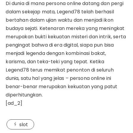
Di dunia di mana persona online datang dan pergi
dalam sekejap mata, Legend78 telah berhasil
bertahan dalam ujian waktu dan menjadi ikon
budaya sejati. Ketenaran mereka yang meningkat
merupakan bukti kekuatan misteri dan intrik, serta
pengingat bahwa di era digital, siapa pun bisa
menjadi legenda dengan kombinasi bakat,
karisma, dan teka-teki yang tepat. Ketika
Legend78 terus memikat penonton di seluruh
dunia, satu hal yang jelas – persona online ini
benar-benar merupakan kekuatan yang patut
diperhitungkan.
[ad_2]
slot