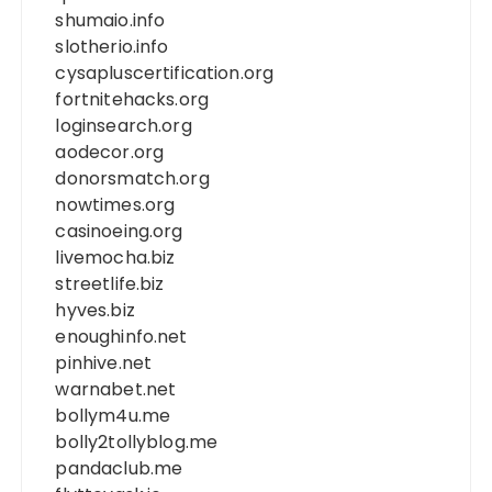
shumaio.info
slotherio.info
cysapluscertification.org
fortnitehacks.org
loginsearch.org
aodecor.org
donorsmatch.org
nowtimes.org
casinoeing.org
livemocha.biz
streetlife.biz
hyves.biz
enoughinfo.net
pinhive.net
warnabet.net
bollym4u.me
bolly2tollyblog.me
pandaclub.me