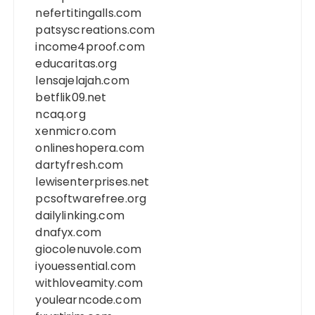
nefertitingalls.com
patsyscreations.com
income4proof.com
educaritas.org
lensajelajah.com
betflik09.net
ncaq.org
xenmicro.com
onlineshopera.com
dartyfresh.com
lewisenterprises.net
pcsoftwarefree.org
dailylinking.com
dnafyx.com
giocolenuvole.com
iyouessential.com
withloveamity.com
youlearncode.com