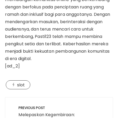
dengan berfokus pada penciptaan ruang yang
ramah dan inklusif bagi para anggotanya. Dengan
mendengarkan masukan, berinteraksi dengan
audiensnya, dan terus mencari cara untuk
berkembang, Pasti123 telah mampu membina
pengikut setia dan terlibat. Keberhasilan mereka
menjadi bukti kekuatan pembangunan komunitas
di era digital.
[ad_2]
slot
Post
navigation
PREVIOUS POST
Melepaskan Kegembiraan: