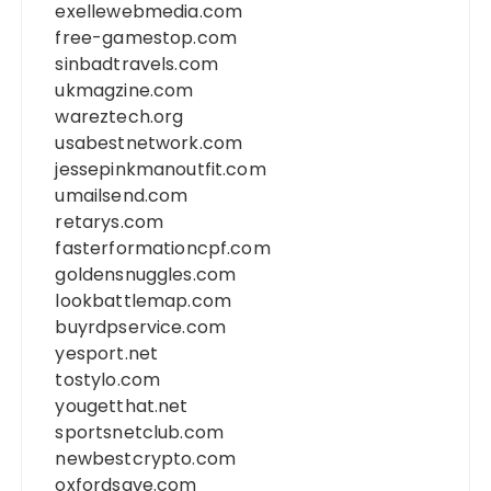
exellewebmedia.com
free-gamestop.com
sinbadtravels.com
ukmagzine.com
wareztech.org
usabestnetwork.com
jessepinkmanoutfit.com
umailsend.com
retarys.com
fasterformationcpf.com
goldensnuggles.com
lookbattlemap.com
buyrdpservice.com
yesport.net
tostylo.com
yougetthat.net
sportsnetclub.com
newbestcrypto.com
oxfordsave.com