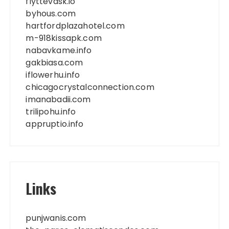
flyttevask.io
byhous.com
hartfordplazahotel.com
m-918kissapk.com
nabavkame.info
gakbiasa.com
iflowerhu.info
chicagocrystalconnection.com
imanabadii.com
trilipohu.info
appruptio.info
Links
punjwanis.com