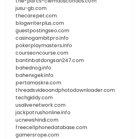
the-parcs-clematiscondos.com
jusu-gb.com
thecarepet.com
blogwriterplus.com
guestpostingseo.com
casinogambitpro.info
pokerplaymasters.info
courseoncourse.com
bantinbatdongsan247.com
bahednog.info
bahenxgek.info
pertamaskre.com
threadsvideoandphotodownloader.com
techgiddy.com
usalivenetwork.com
jackpotrushonline.info
ucnewshindi.com
freecellphonedatabase.com
gamersrope.com