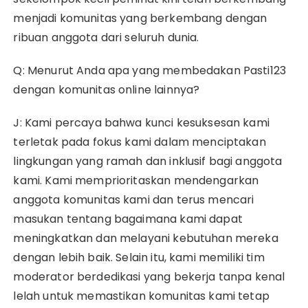
menjadi komunitas yang berkembang dengan
ribuan anggota dari seluruh dunia.
Q: Menurut Anda apa yang membedakan Pasti123
dengan komunitas online lainnya?
J: Kami percaya bahwa kunci kesuksesan kami
terletak pada fokus kami dalam menciptakan
lingkungan yang ramah dan inklusif bagi anggota
kami. Kami memprioritaskan mendengarkan
anggota komunitas kami dan terus mencari
masukan tentang bagaimana kami dapat
meningkatkan dan melayani kebutuhan mereka
dengan lebih baik. Selain itu, kami memiliki tim
moderator berdedikasi yang bekerja tanpa kenal
lelah untuk memastikan komunitas kami tetap