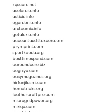
zqscore.net
aseleraio.info
asticio.info
egardenio.info
arxteamio.info
getalexio.info
accountaudittaxcon.com
prymprint.com
sportkeeda.org
besttimespend.com
careandcure.biz
cogniyo.com
easymagazines.org
hirfanjilasmi.com
hometricks.org
leathercraftpro.com
microgridpower.org
mixiqo.com