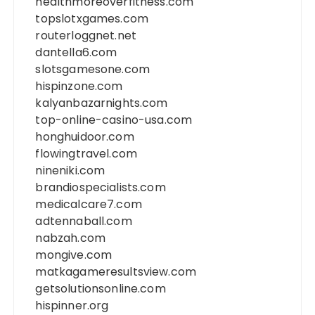
healthmoreoverfitness.com
topslotxgames.com
routerloggnet.net
dantella6.com
slotsgamesone.com
hispinzone.com
kalyanbazarnights.com
top-online-casino-usa.com
honghuidoor.com
flowingtravel.com
nineniki.com
brandiospecialists.com
medicalcare7.com
adtennaball.com
nabzah.com
mongive.com
matkagameresultsview.com
getsolutionsonline.com
hispinner.org