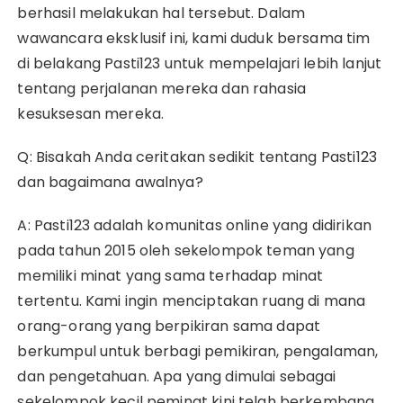
berhasil melakukan hal tersebut. Dalam
wawancara eksklusif ini, kami duduk bersama tim
di belakang Pasti123 untuk mempelajari lebih lanjut
tentang perjalanan mereka dan rahasia
kesuksesan mereka.
Q: Bisakah Anda ceritakan sedikit tentang Pasti123
dan bagaimana awalnya?
A: Pasti123 adalah komunitas online yang didirikan
pada tahun 2015 oleh sekelompok teman yang
memiliki minat yang sama terhadap minat
tertentu. Kami ingin menciptakan ruang di mana
orang-orang yang berpikiran sama dapat
berkumpul untuk berbagi pemikiran, pengalaman,
dan pengetahuan. Apa yang dimulai sebagai
sekelompok kecil peminat kini telah berkembang